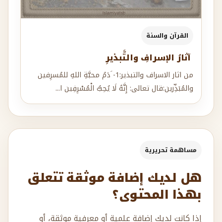
القرآن والسنة
آثارُ الإسرافِ والتَّبذيرِ
من اثار الاسراف والتبذير:1- َدَمُ محبَّةِ اللهِ للمُسرِفين
والمُبَذِّرين:قال تعالى: إِنَّهُ لَا يُحِبُّ الْمُسْرِفِين ا...
مساهمة تحريرية
هل لديك إضافة موثقة تتعلق
بهذا المحتوى؟
إذا كانت لديك إضافة علمية أو معرفية موثقة، أو