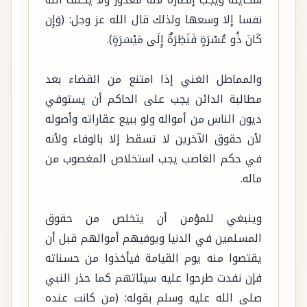
شكايته ويجب إنظاره لأنه معذور ولا يكلف الله
نفسا إلا وسعها ولذلك قال الله عز وجل: (وَإِن
كَانَ ذُو عُسْرَةٍ فَنَظِرَةٌ إِلَى مَيْسَرَةٍ).
والمماطل الغني إذا امتنع من القضاء بعد
مطالبة الدائن يجب على الحاكم أن يستوفي
ديون الناس من أمواله ولو ببيع عقاراته وأصوله
لأن حقوق الآخرين لا تسقط إلا بالوفاء ولأنه
في حكم الغاصب يجب استخلاص المغصوب من
ماله.
وينبغي للمؤمن أن يتخلص من حقوق
المسلمين في الدنيا ويوفيهم أموالهم قبل أن
يقتصوا منه يوم القيامة فيأخذوا من حسناته
فإن نفدت طرحوا عليه سيئاتهم كما حذر النبي
صلى الله عليه وسلم بقوله: (من كانت عنده