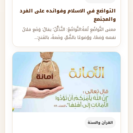
التواضع في الاسلام وفوائده على الفرد
والمجتمع
معنى التَّواضُعِ لُغةً:التَّواضُعُ: التَّذَلُّلُ؛ يقالُ: وَضَع فلانٌ
نفسَه وَضعًا، ووُضوعًا بالضَّمِّ، وضَعةً، بالفَتحِ:...
القرآن والسنة