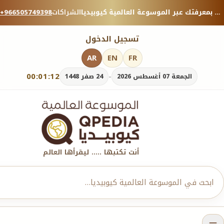
منصة معرفية موثوقة — شارك بمعرفتك عبر الموسوعة العالمية كيوبيديا.
الشراكات
+966505749398
تسجيل الدخول
AR
EN
FR
00:01:14
-
الجمعة 07 أغسطس 2026
24 صفر 1448
أنت تكتبها ..... ليقرأها العالم