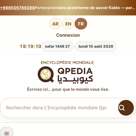
+966505749398
Partenariats
Une plateforme de savoir fiable — partagez votre expertise sur L’Encyclopédie mondiale Qpedia.
AR
EN
FR
Connexion
19:19:11
-
27 safar 1448
lundi 10 août 2026
Écrivez ici… pour que le monde vous lise.