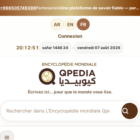
+966505749398
Partenariats
Une plateforme de savoir fiable — partagez votre expertise sur L’Encyclopédie mondiale Qpedia.
AR
EN
FR
Connexion
20:12:51
-
24 safar 1448
vendredi 07 août 2026
Écrivez ici… pour que le monde vous lise.