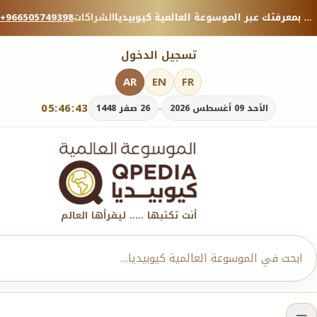
منصة معرفية موثوقة — شارك بمعرفتك عبر الموسوعة العالمية كيوبيديا.
الشراكات
+966505749398
تسجيل الدخول
AR
EN
FR
05:46:44
-
الأحد 09 أغسطس 2026
26 صفر 1448
أنت تكتبها ..... ليقرأها العالم