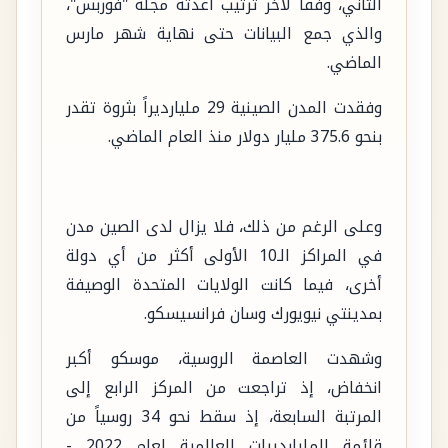
الثاني، وفقاً لآخر ترتيب أعدته مجلة "فوربس"،
والذي جمع البيانات حتى نهاية شهر مارس
الماضي.
وفقدت المدن الصينية 29 مليارديراً بثروة تقدر
بنحو 375.6 مليار دولار منذ العام الماضي.
وعلى الرغم من ذلك، فلا يزال لدى الصين مدن
في المراكز الـ10 الأولى أكثر من أي دولة
أخرى، فيما كانت الولايات المتحدة الوصيفة
بمدينتي نيويورك وسان فرانسيسكو.
وشهدت العاصمة الروسية، موسكو أكبر
انخفاض، إذ تراجعت من المركز الرابع إلى
المرتبة السابعة، إذ سقط نحو 34 روسياً من
قائمة المليارديرات العالمية لعام 2022 -