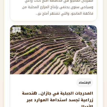
مهرجان المانجو في محافظة أملج حدث زراعي
وسياحي سنوي يحتفي بإنتاج المزارع المحلية من
فاكهة المانجو، والتي تشتهر أملج بزر...
الإقتصاد
المدرجات الجبلية في جازان.. هندسة
زراعية تجسد استدامة الموارد عبر
الأجيال