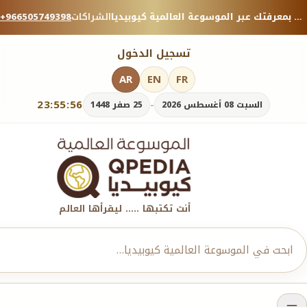
منصة معرفية موثوقة — شارك بمعرفتك عبر الموسوعة العالمية كيوبيديا.
الشراكات
+966505749398
تسجيل الدخول
AR
EN
FR
23:55:58
-
السبت 08 أغسطس 2026
25 صفر 1448
أنت تكتبها ..... ليقرأها العالم