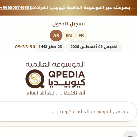
منصة معرفية موثوقة — شارك بمعرفتك عبر الموسوعة العالمية كيوبيديا.
الشراكات
+966505749398
تسجيل الدخول
AR
EN
FR
09:33:52
-
الخميس 06 أغسطس 2026
23 صفر 1448
أنت تكتبها ..... ليقرأها العالم