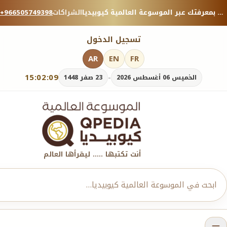
منصة معرفية موثوقة — شارك بمعرفتك عبر الموسوعة العالمية كيوبيديا.
الشراكات
+966505749398
تسجيل الدخول
AR
EN
FR
15:02:11
-
الخميس 06 أغسطس 2026
23 صفر 1448
أنت تكتبها ..... ليقرأها العالم