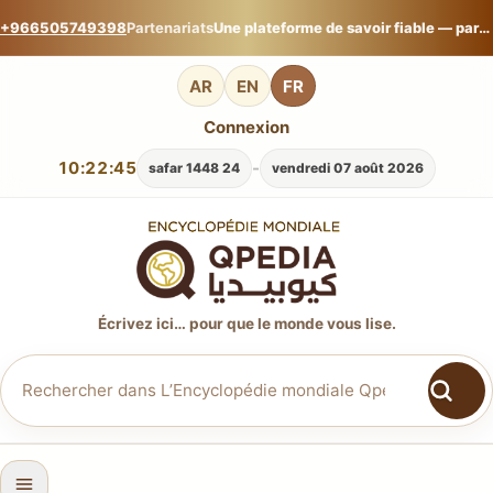
+966505749398
Partenariats
Une plateforme de savoir fiable — partagez votre expertise sur L’Encyclopédie mondiale Qpedia.
AR
EN
FR
Connexion
10:22:46
-
24 safar 1448
vendredi 07 août 2026
Écrivez ici… pour que le monde vous lise.