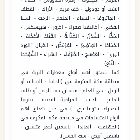
العرفج - التيكوما - زهرة الطاووس - الحناء -
الشث أو دودونيا - كف مريم - الأراك - القطف
- الجاتروفا - البشام - الحنجم - الرمث - السنا
الفضي - أكاليفيا صفراء - اكزورا - هيبسكس -
المَظُّ - الشَّدَنُ - الكَذَّابَةُ - القَتَادُ الأَعْظَمُ -
الحَمَاطُ - القِرْضِئُ - العُرْمُضُ - العَبَال "الورد
البري" - العَوْسَج - الطَّرْفَاء - السَّرَاء - الشَّوْحَط
- النَّبْع)
كما تتمحور أهم أنواع مغطيات التربة في
منطقة مكة المكرمة في (الحلفا - القطف أو
الرغل - حي العلم - متسلق خف الجمل أو ظلف
الماعز - الدلب - المرامية الفضية - بيتونيا
الصحراء، بيتونيا بري -) في حين تتعلق أهم
أنواع المتسلقات في منطقة مكة المكرمة في
(الجهنمية - ألماندا - ياسمين أحمر متسلق -
ياسمين أبيض - ست الحسن).