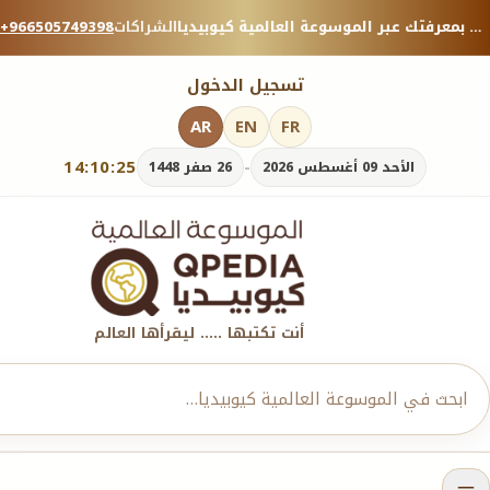
منصة معرفية موثوقة — شارك بمعرفتك عبر الموسوعة العالمية كيوبيديا.
الشراكات
+966505749398
تسجيل الدخول
AR
EN
FR
14:10:27
-
الأحد 09 أغسطس 2026
26 صفر 1448
أنت تكتبها ..... ليقرأها العالم