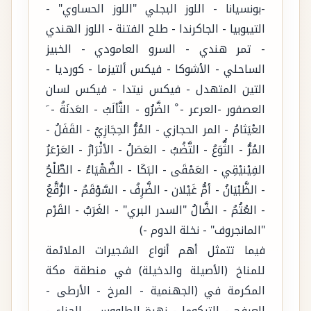
-بونسيانا - اللوز البجلي "اللوز الحساوي" -
التيبوبيا - الجاكرندا - طلح الفتنة - اللوز الهندي
- تمر هندي - السرو العامودي - الخبيز
الساحلي - الأشوكا - فيكس ألتيزما - كورديا -
التين المتهدل - فيكس نيتدا - فيكس لسان
العصفور -العرعر - ْ الضَّرُو - التَّألَبُ - العَدنَةُ - َ
العْيَثامُ - المر الحجازي - المُرُّ الحِجَازِيُ - القَفَلُ -
المُرُّ - الثُّوَعُ - التَّضُبُ - العَصَلُ - الأثْرَارُ - العَرْعَرُ
الفِيْنيْقِي - العَمْقَى - البَكَا - الضَّهْيَاءُ - الطَّلْحُ
- الظَّبْيَانُ - أمُّ غَيْلان - الضَّرِفُ - السَّوْقَمُ - الرُّقَّعُ
- العُتُمُ - الضَّالُ "السدر البري" - الغَرَبُ - القَرْم
"المانجروف" - نخلة الدوم -)
فيما تتمثل أهم أنواع الشجيرات الملائمة
للمناخ (الأصيلة والدخيلة) في منطقة مكة
المكرمة في (الجهنمية - المرخ - الأرطى -