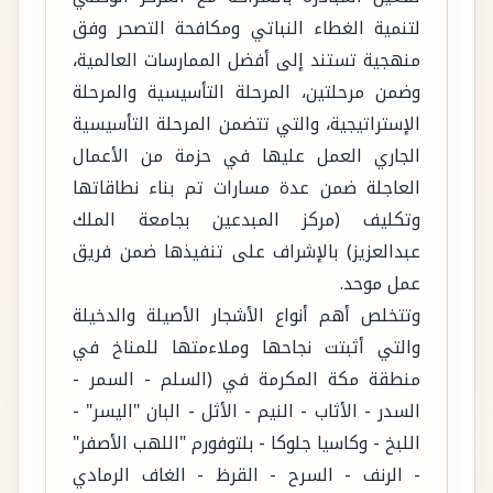
لتنمية الغطاء النباتي ومكافحة التصحر وفق
منهجية تستند إلى أفضل الممارسات العالمية،
وضمن مرحلتين، المرحلة التأسيسية والمرحلة
الإستراتيجية، والتي تتضمن المرحلة التأسيسية
الجاري العمل عليها في حزمة من الأعمال
العاجلة ضمن عدة مسارات تم بناء نطاقاتها
وتكليف (مركز المبدعين بجامعة الملك
عبدالعزيز) بالإشراف على تنفيذها ضمن فريق
عمل موحد.
وتتخلص أهم أنواع الأشجار الأصيلة والدخيلة
والتي أثبتت نجاحها وملاءمتها للمناخ في
منطقة مكة المكرمة في (السلم - السمر -
السدر - الأثاب - النيم - الأثل - البان "اليسر" -
اللبخ - وكاسيا جلوكا - بلتوفورم "اللهب الأصفر"
- الرنف - السرح - القرظ - الغاف الرمادي