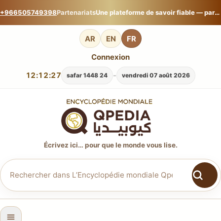
+966505749398
Partenariats
Une plateforme de savoir fiable — partagez votre expertise sur L’Encyclopédie mondiale Qpedia.
AR
EN
FR
Connexion
12:12:28
-
24 safar 1448
vendredi 07 août 2026
Écrivez ici… pour que le monde vous lise.