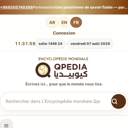
+966505749398
Partenariats
Une plateforme de savoir fiable — partagez votre expertise sur L’Encyclopédie mondiale Qpedia.
AR
EN
FR
Connexion
11:31:57
-
24 safar 1448
vendredi 07 août 2026
Écrivez ici… pour que le monde vous lise.