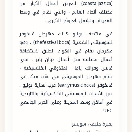
(coastaljazz.ca) لتعرض أعمال الكبار من
مختلف أنحاء العالم ، والتي تقام في وسط
المدينة . وتشمل العروض الكبرى .
في منتصف يوليو هناك مهرجان فانكوفر
للموسيقى الشعبية (thefestival.bc.ca) ، وهو
مهرجان يقام في الهواء الطلق لاستضافة
أعمال مختلفة مثل أعمال جوان بايز ، فوي
فانس وفرانك ياما . لمتذوقي الكلاسيكية ،
يقام مهرجان الموسيقى في وقت مبكر في
فانكوفر (earlymusic.bc.ca) قرب نهاية يوليو .
تبرز الأحداث الموسيقى الكلاسيكية والتاريخية
في أماكن وسط المدينة وعلى الحرم الجامعي
UBC .
بحيرة جنيف ، سويسرا