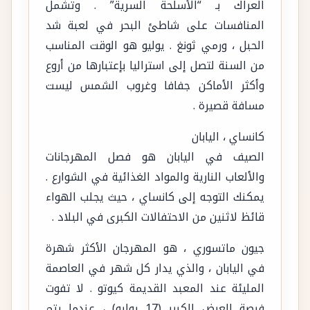
العراك بـ “الأسلحة السرية” . وتشمل
المنافسات على شاطئ البحر في لعبة شد
الحبل ، ورمي ثونغ . يوليو هو الوقت المناسب
من السنة لتصل إلى استراليا بإعتبارها من أروع
وأكثر الأماكن جفافا وغروب الشمس ليست
مسافة قصيرة .
كانساي ، اليابان
الصيف في اليابان هو فصل المهرجانات
والألعاب النارية والمواد الغذائية في الشوارع .
يمكنك التوجه إلى كانساي ، حيث يجلب الهواء
قائظ لاثنين من الاحتفالات الكبرى في البلاد .
جيون ماتسوري ، هو المهرجان الأكثر شهرة
في اليابان ، والذي يدار كل شهر في العاصمة
المليئة عند المعبد القديمة كيوتو . لا تفوت
فرصة العرض الكبير (17 يوليو) ، عندما يتم