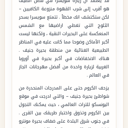
قد يعتقد ان زيارة سويسرا في فصل الصيف
هو أقرب إلى شرب القهوة منزوعة الكافيين –
لكن ستكتشف انك مخطأ . تتمتع سويسرا بسحر
الثلوج التي تغطي اراضيها مع الشمس
المنعكسة على البحيرات النقية ، ولكنها ليست
أكبر الأماكن وضوحا مما كانت عليه في المناظر
الطبيعية الغنائية من منطقة بحيرة جنيف .
هناك الانخفاضات في أكبر بحيرة في أوروبا
الغربية لزيارة واحدة من أفضل مهرجانات الجاز
في العالم .
يزحف الكروم حتى على المدرجات المنحدرة من
شواطئ بحيرة جنيف – والتي ادرجت في موقع
اليونسكو للتراث العالمي ، حيث يمكنك التجول
بين الكروم وتذوق واختبار طريقك بين القرى .
في جنوب شرق البلدة على ضفاف بحيرة مونترو