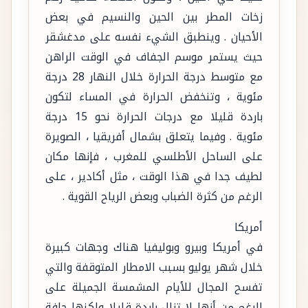
زخات المطر بين الحين والنسيم في بعض
الأحيان . وينطبق الشيء نفسه على مدغشقر
حيث يستمر موسم الجفاف في الوقت الراهن
مع متوسط درجة الحرارة خلال النهار 28 درجة
مئوية ، وتنخفض الحرارة في المساء لتكون
باردة قليلا مع درجات الحرارة نحو 15 درجة
مئوية . وفيما يتعلق بشمال أفريقيا ، الصويرة
على الساحل الأطلسي للمغرب ، فإنها مكان
لطيف جدا في هذا الوقت ، مثل أكادير ، على
الرغم من كثرة الضباب وبعض الرياح القوية .
أمريكا
في أمريكا وبيرو وبوليفيا هناك وجهات كبيرة
خلال شهر يوليو بسبب الامطار المتوقفة والتي
تفسح المجال للأيام المشمسة الجميلة على
الرغم من أنها لا تزال باردة قليلا ولكنها جافة