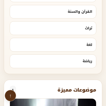
القرآن والسنة
تراث
لغة
رياضة
موضوعات مميزة
5
↑