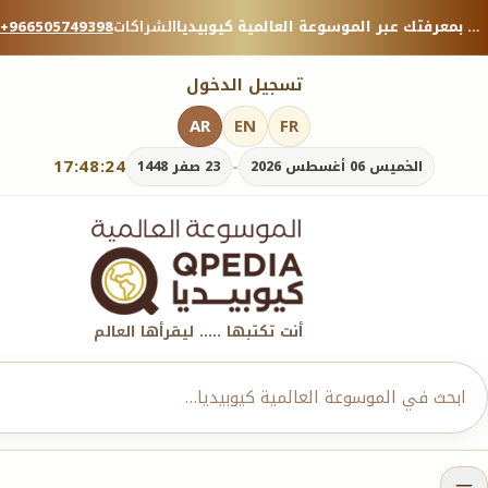
منصة معرفية موثوقة — شارك بمعرفتك عبر الموسوعة العالمية كيوبيديا.
الشراكات
+966505749398
تسجيل الدخول
AR
EN
FR
17:48:26
-
الخميس 06 أغسطس 2026
23 صفر 1448
أنت تكتبها ..... ليقرأها العالم