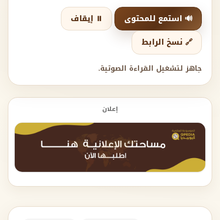
🔊 استمع للمحتوى
⏸️ إيقاف
🔗 نسخ الرابط
جاهز لتشغيل القراءة الصوتية.
إعلان