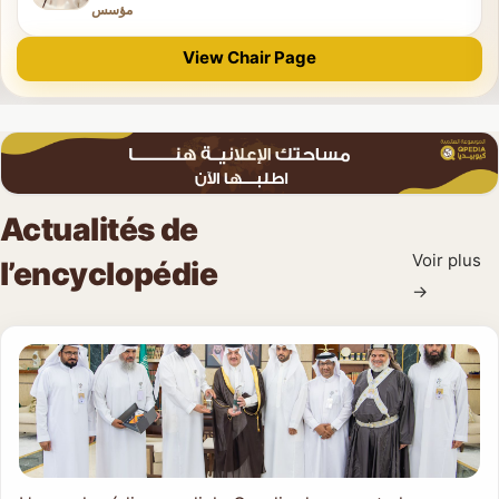
مؤسس
Qahtani, que Dieu lui fasse miséricorde
View Chair Page
Actualités de
Voir plus
l’encyclopédie
→