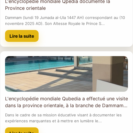
L'encyclopédie mondiale Qpedia documente la
Province orientale
Dammam (lundi 19 Jumada al-Ula 1447 AH) correspondant au (10
novembre 2025 AD). Son Altesse Royale le Prince S...
Lire la suite
L'encyclopédie mondiale Qubedia a effectué une visite
dans la province orientale, à la branche de Dammam
de l'Association des auberges de jeunesse d'Arabie
Dans le cadre de sa mission éducative visant à documenter les
saoudite.
expériences marquantes et à mettre en lumière le...