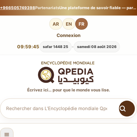
+966505749398
Partenariats
Une plateforme de savoir fiable — partagez votre expertise sur L’Encyclopédie mondiale Qpedia.
AR
EN
FR
Connexion
09:59:47
-
25 safar 1448
samedi 08 août 2026
Écrivez ici… pour que le monde vous lise.