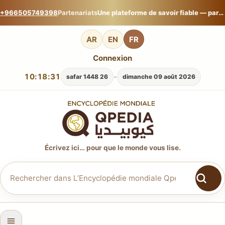
+966505749398
Partenariats
Une plateforme de savoir fiable — partagez votre expertise sur L’Encyclopédie mondiale Qpedia.
AR
EN
FR
Connexion
10:18:33
-
26 safar 1448
dimanche 09 août 2026
Écrivez ici… pour que le monde vous lise.