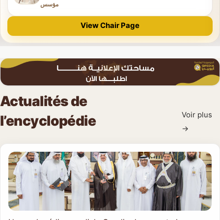
مؤسس
Qahtani, que Dieu lui fasse miséricorde
View Chair Page
Actualités de
Voir plus
l’encyclopédie
→