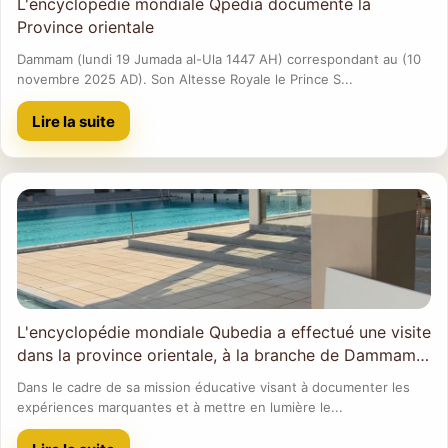
L'encyclopédie mondiale Qpedia documente la
Province orientale
Dammam (lundi 19 Jumada al-Ula 1447 AH) correspondant au (10
novembre 2025 AD). Son Altesse Royale le Prince S...
Lire la suite
L'encyclopédie mondiale Qubedia a effectué une visite
dans la province orientale, à la branche de Dammam
de l'Association des auberges de jeunesse d'Arabie
Dans le cadre de sa mission éducative visant à documenter les
saoudite.
expériences marquantes et à mettre en lumière le...