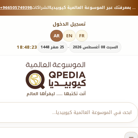
منصة معرفية موثوقة — شارك بمعرفتك عبر الموسوعة العالمية كيوبيديا.
الشراكات
+966505749398
تسجيل الدخول
AR
EN
FR
18:48:24
-
السبت 08 أغسطس 2026
25 صفر 1448
أنت تكتبها ..... ليقرأها العالم