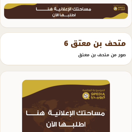
متحف بن معتق 6
صور من متحف بن معتق