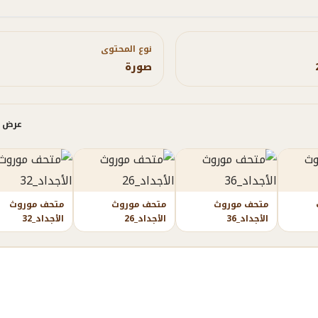
نوع المحتوى
صورة
عرض ا
متحف موروث
متحف موروث
متحف موروث
الأجداد_36
الأجداد_26
الأجداد_32