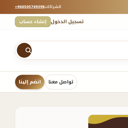
الشراكات
+966505749398
تسجيل الدخول
إنشاء حساب
تواصل معنا
انضم إلينا