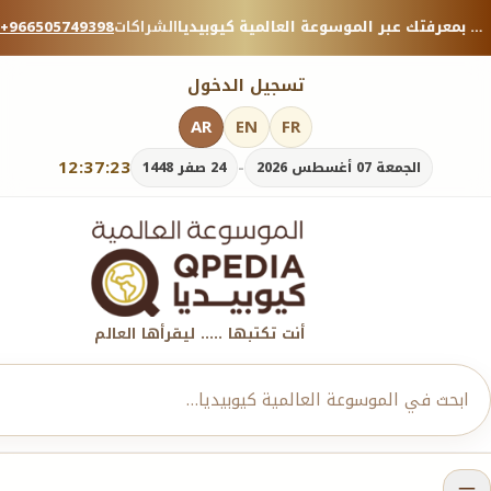
منصة معرفية موثوقة — شارك بمعرفتك عبر الموسوعة العالمية كيوبيديا.
الشراكات
+966505749398
تسجيل الدخول
AR
EN
FR
12:37:24
-
الجمعة 07 أغسطس 2026
24 صفر 1448
أنت تكتبها ..... ليقرأها العالم