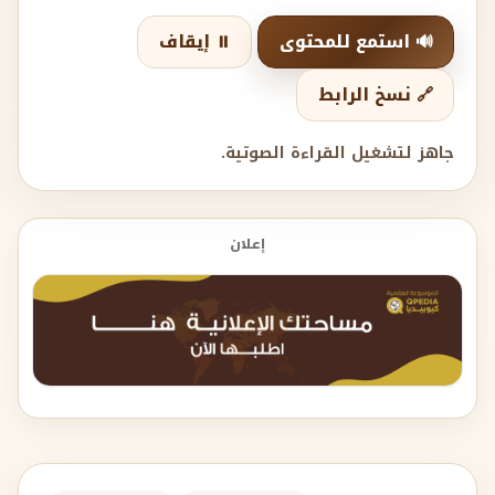
🔊 استمع للمحتوى
⏸️ إيقاف
🔗 نسخ الرابط
جاهز لتشغيل القراءة الصوتية.
إعلان