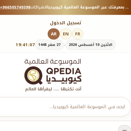
منصة معرفية موثوقة — شارك بمعرفتك عبر الموسوعة العالمية كيوبيديا.
الشراكات
+966505749398
تسجيل الدخول
AR
EN
FR
19:41:08
-
الاثنين 10 أغسطس 2026
27 صفر 1448
أنت تكتبها ..... ليقرأها العالم