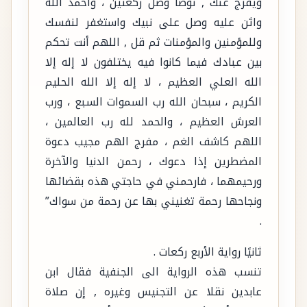
ويفرج عنك , توضأ وصل ركعتين ، واحمد الله
واثن عليه وصل على نبيك واستغفر لنفسك
وللمؤمنين والمؤمنات ثم قل , اللهم أنت تحكم
بين عبادك فيما كانوا فيه يختلفون لا إله إلا
الله العلي العظيم ، لا إله إلا الله الحليم
الكريم ، سبحان الله رب السموات السبع ، ورب
العرش العظيم ، والحمد لله رب العالمين ،
اللهم كاشف الغم ، مفرج الهم مجيب دعوة
المضطرين إذا دعوك ، رحمن الدنيا والآخرة
ورحيمهما ، فارحمني في حاجتي هذه بقضائها
ونجاحها رحمة تغنيني بها عن رحمة من سواك”
.
ثانيًا رواية الأربع ركعات .
تنسب هذه الرواية الى الجنفية فقال ابن
عابدين نقلا عن التجنيس وغيره , إن صلاة