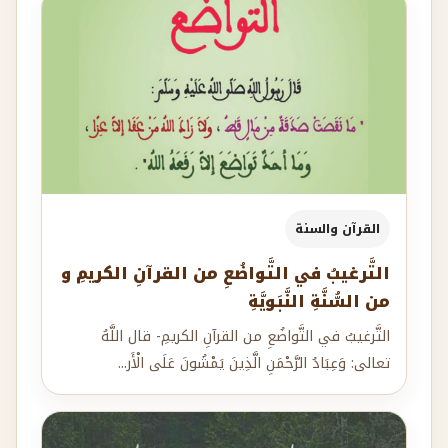
القرآن والسنة
التَّرغيبُ في التَّواضُعِ من القرآنِ الكريمِ و
من السُّنَّةِ النَّبَويَّةِ
التَّرغيبُ في التَّواضُعِ من القرآنِ الكريمِ- قال اللَّهُ
تعالى: وَعِبَادُ الرَّحْمَنِ الَّذِينَ يَمْشُونَ عَلَى الْأَر...