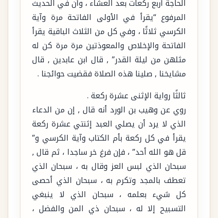
الحاجة أربع ركعات بعد العشاء ، وأن في الحديث
المرفوع “يقرأ في الأولى الفاتحة مرة وآية
الكرسي ثلاثًا ، وفي كل من الثلاث الباقية يقرأ
الفاتحة والإخلاص والمعوذتين مرة مرة كن له
مثلهن من ليلة القدر” , قال ابن عابدين , قال
مشايخنا , صلينا هذه الصلاة فقضيت حوائجنا .
ثالثًا رواية الإثنى عشرة ركعة .
روي عن وهيب بن الورد أنه قال , إن من الدعاء
الذي لا يرد أن يصلي العبد إثنتي عشرة ركعة
يقرأ في كل ركعة بأم الكتاب وآية الكرسي و”
قل هو الله أحد” ، فإن فرغ خر ساجدا ، ثم قال ,
سبحان الذي لبس العز وقال به ، سبحان الذي
تعطف بالمجد وتكرم به ، سبحان الذي أحصى
كل شيء بعلمه ، سبحان الذي لا ينبغي
التسبيح إلا له ، سبحان ذي المن والفضل ،