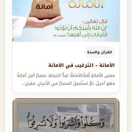
القرآن والسنة
الأمانة – الترغيب في الأمانة
معنى الأمانةِ لُغةً:الأمانةُ: ضِدُّ الخيانةِ، مصدَرُ أمِنَ أمانةً
فهو أمينٌ، ثمَّ استُعمِلَ المصدَرُ في الأعيانِ، فقيل:...