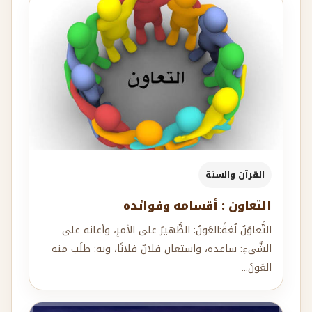
القرآن والسنة
التعاون : أقسامه وفوائده
التَّعاوُنُ لُغةً:العَونُ: الظَّهيرُ على الأمرِ، وأعانه على
الشَّيءِ: ساعده، واستعان فلانٌ فلانًا، وبه: طلَب منه
العَونَ...