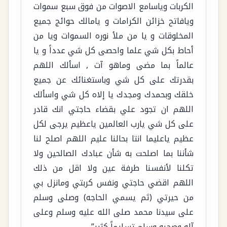
الكربات وياسامع الاصوات من فوق سبع سموات
ويافاتح خزائن الكرامات و يامالك حوائج جميع
المخلوقات و يا من ملأ نوره السموات ويا من
أحاط بكل شي علما واحصى كل شي عدداً و يا
عالماً بما مضى وماهو آت , اسألك اللهم
بقدرتك على كل شي وباستغنائك عن جميع
خلقك وبحمدك ومجدك يا إلاه كل شي واسألك
اللهم ان تجود علي بقضاء حاجتي انك قادر
على كل شي يارب العالمين ياعظيم يرجى لكل
عظيم ياعليما انتا بحالنا عليم اللهم اصلح لنا
شأننا بما اصلحت به شأن عبادك الصالحين ولا
تكلنا لأنفسنا طرفة عين ولا اقل من ذلك
اللهم اقضي حاجتي ونفس كربتي ومانزل بي
من حيرتي (ثم يسمي الحاجه) وصلى وسلم
على سيدنا محمد صلى الله عليه وسلم وعلى
آله وصحبه وسلم تسليماً كثير” .