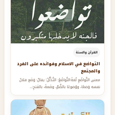
القرآن والسنة
التواضع في الاسلام وفوائده على الفرد
والمجتمع
معنى التَّواضُعِ لُغةً:التَّواضُعُ: التَّذَلُّلُ؛ يقالُ: وَضَع فلانٌ
نفسَه وَضعًا، ووُضوعًا بالضَّمِّ، وضَعةً، بالفَتحِ:...