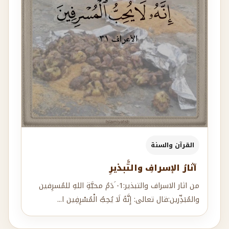
القرآن والسنة
آثارُ الإسرافِ والتَّبذيرِ
من اثار الاسراف والتبذير:1- َدَمُ محبَّةِ اللهِ للمُسرِفين
والمُبَذِّرين:قال تعالى: إِنَّهُ لَا يُحِبُّ الْمُسْرِفِين ا...