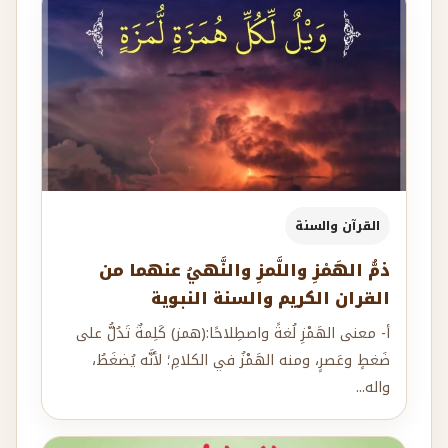
القرآن والسنة
ذمُّ الهَمْزِ واللَّمزِ والنَّهيُ عنهما من
القران الكريم والسنة النبوية
أ- معنى الهَمْزِ لُغةً واصطِلاحًا:(همز) كَلِمةٌ تَدُلُّ على
ضَغطٍ وعَصرٍ، ومنه الهَمْزُ في الكلامِ؛ لأنَّه يُضغَطُ،
واله...