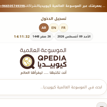
منصة معرفية موثوقة — شارك بمعرفتك عبر الموسوعة العالمية كيوبيديا.
الشراكات
+966505749398
تسجيل الدخول
AR
EN
FR
14:11:34
-
الأحد 09 أغسطس 2026
26 صفر 1448
أنت تكتبها ..... ليقرأها العالم