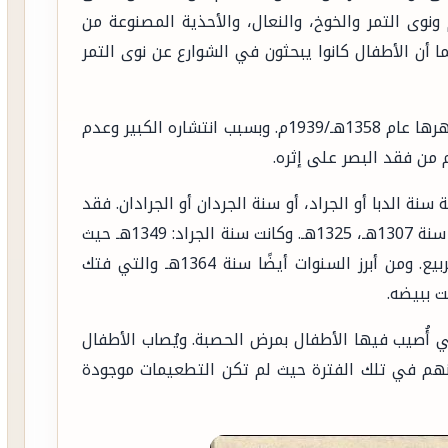
ونوى التمر والخوخ، والنعال، والأحذية المصنوعة من
ا أن الأطفال كانوا يبحثون في الشوارع عن نوى التمر
سنة الجدَرِيْ: انتشر الجدري في أكثر من سنة وأشهرها عام 1358هـ/1939م. وبسبب انتشاره الكبير وعدم
 من فقد البصر على إثره.
ة سنة الدبا أو الجراد، أو سنة الجردان أو الجرادان. فقد
شهدت عدد من السنوات غزو أسراب الجراد، منها سنة 1307هـ، 1325هـ. وكانت سنة الجراد: 1349هـ حيث
غزت أسراب الجراد منطقة القصيم خلال فصل الربيع. ومن أبرز السنوات أيضًا سنة 1364هـ والتي فتك
ت ببيضه.
1330هـ، وهي السنة التي أُصيب فيها الأطفال بمرض الحصبة. ويُصاب الأطفال
نهم في تلك الفترة حيث لم تكن التطعيمات موجودة