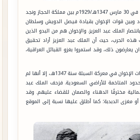
سنة السّبَلَة: نسبة إلى معركة السبلة التي حدثت في 30 مارس 1347هـ/1929م بين مملكة الحجاز ونجد
ود وبين قوات الإخوان بقيادة فيصل الدويش وسلطان
نتصار الملك عبد العزيز. والإخوان هم من البدو الذين
ب هذه الحرب، حيث أن الملك عبد العزيز أراد تحقيق
ن يعارضون ذلك، وقد استمروا بغزو القبائل العراقية،
سنة الدّبْدَبَة: رغم انتصار الملك عبد العزيز على قوات الإخوان في معركة السبلة سنة 1347هـ، إلا أنها لم
حدود المتاخمة للأراضي السعودية. فزحف الملك عبد
1هـ إلى الحدود الشمالية مخترقًا الدهناء والصمان للقضاء عليهم. وقد
أو مغزى الدبدبة؛ كما أطلق عليها نسبة إلى الموقع