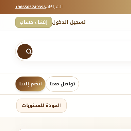
الشراكات
+966505749398
تسجيل الدخول
إنشاء حساب
تواصل معنا
انضم إلينا
العودة للمحتويات