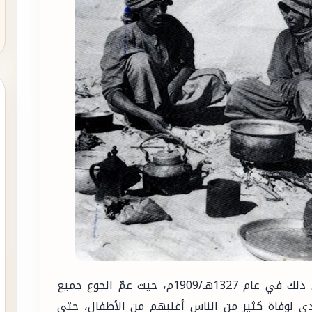
سنة الجُوعْ: وعُرفت أيضًا باسم سنة السلاق، كان ذلك في عام 1327هـ/1909م، حيث عمّ الجوع جميع
أدى لوفاة كثير من الناس أغلبهم من الأطفال، حتى