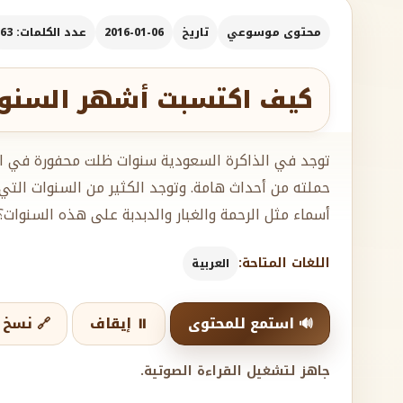
محتوى موسوعي
تاريخ
2016-01-06
عدد الكلمات: 763
كيف اكتسبت أشهر السنوا
توجد في الذاكرة السعودية سنوات ظلت محفورة في التا
حملته من أحداث هامة. وتوجد الكثير من السنوات الت
أسماء مثل الرحمة والغبار والدبدبة على هذه السنوات
اللغات المتاحة:
العربية
🔊 استمع للمحتوى
⏸️ إيقاف
🔗 نسخ ا
جاهز لتشغيل القراءة الصوتية.