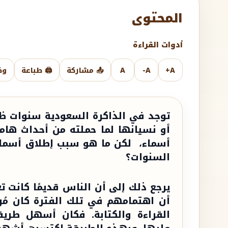
المحتوى
أدوات القراءة
A+
A-
A
📤 مشاركة
🖨️ طباعة
وض
توجد في الذاكرة السعودية سنوات ظل
أو نسيانها لما حملته من أحداث هام
أسماء، لكن ما هو سبب إطلاق أسماء 
السنوات؟
يرجع ذلك إلى أن الناس قديمًا كانت ت
أن اهتمامهم في تلك الفترة كان مُر
القراءة والكتابة. فكان أسهل طري