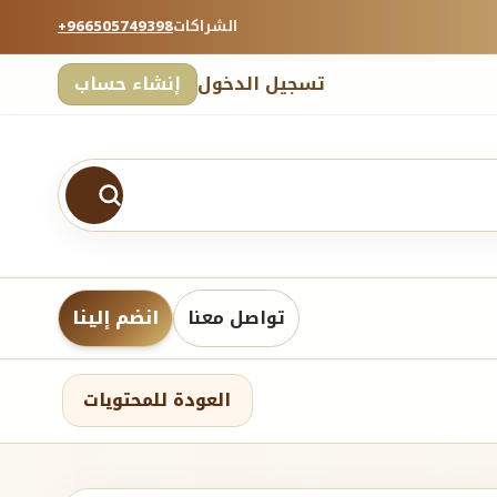
الشراكات
+966505749398
تسجيل الدخول
إنشاء حساب
تواصل معنا
انضم إلينا
العودة للمحتويات