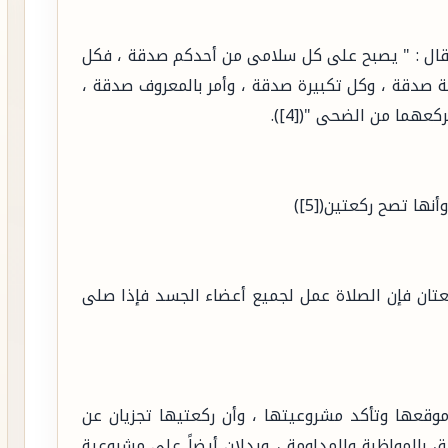
ه قال : " يصبح على كل سلامى من أحدكم صدقة ، فكل
 صدقة ، وكل تكبيرة صدقة ، وأمر بالمعروف صدقة ،
هما من الضحى "([4]).
ا تصح ركعتين([5])
ان فإن الصلاة عمل لجميع أعضاء الجسد فإذا صلى
قعها وتأكد مشروعيتها ، وأن ركعتيها تجزيان عن
 بالمواظبة والمداومة ، ويدلان أيضاً على مشروعية