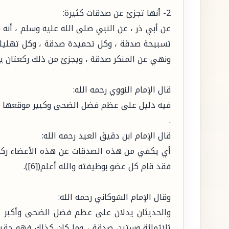
2- أنها تجزئ عن صدقات كثيرة:
عن أبي ذر ، عن النبي صلى الله عليه وسلم ، أن
تسبيحة صدقة ، وكل تحميدة صدقة ، وكل تهليلة
ونهي عن المنكر صدقة ، ويجزئ من ذلك ركعتان يركع
قال الإمام النووي رحمه الله:
فيه دليل على عظم فضل الضحى وكبير موقعها وأنه
.
قال الإمام ابن دقيق العيد رحمه الله:
أي يكفي من هذه الصدقات عن هذه الأعضاء ركعت
فقد قام كل عضو بوظيفته والله أعلم([6]).
وقال الإمام الشوكاني رحمه الله:
والحديثان يدلان على عظم فضل الضحى وأكبر مو
ثلاثمائة وستين صدقة ، وما كان كذلك فهو حقيق