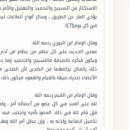
الاستكثار من التسبيح والتحميد والتهليل والأمر 
يؤذي المار عن الطريق ، وسائر أنواع الطاعات ل
في كل يوم([7]).
وقال الإمام ابن الجوزي رحمه الله:
معنى الحديث على كل عظم من عظام ابن آدم صد
ويكون شكره بالصدقة فالتسبيح والتحميد وما ذ
ذلك ركعتان يركعهما من الضحى لأن الضحى من 
الأعضاء تتحرك فيها بالقيام والقعود فيكون ذلك شكر
وقال الإمام ابن القيم رحمه الله:
لله على العبد في كل عضو من أعضائه أمر ، وله 
فإن قام لله في ذلك العضو بأمره واجتنب فيه
تكميل انتفاعه ولذته به ، وإن عطل أمر الله ونه
أكبر أسباب ألمه ومضرته0