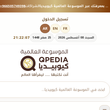
منصة معرفية موثوقة — شارك بمعرفتك عبر الموسوعة العالمية كيوبيديا.
الشراكات
+966505749398
تسجيل الدخول
AR
EN
FR
21:22:09
-
السبت 08 أغسطس 2026
25 صفر 1448
أنت تكتبها ..... ليقرأها العالم