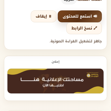
🔊 استمع للمحتوى
⏸️ إيقاف
🔗 نسخ الرابط
جاهز لتشغيل القراءة الصوتية.
إعلان