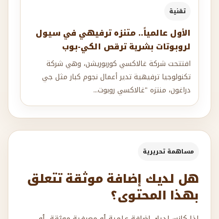
تقنية
الأول عالمياً.. متنزه ترفيهي في سيول
لروبوتات بشرية ترقص الكي-بوب
افتتحت شركة غالاكسي كوربوريشن، وهي شركة
تكنولوجيا ترفيهية تدير أعمال نجوم كبار مثل جي
دراغون، منتزه "غالاكسي روبوت...
مساهمة تحريرية
هل لديك إضافة موثقة تتعلق
بهذا المحتوى؟
إذا كانت لديك إضافة علمية أو معرفية موثقة، أو