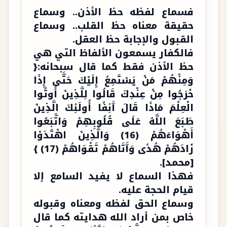
فسماع لفظه حظ الأذن.. وسماع
حقيقة معناه حظ القلب.. وسماع
القبول والإجابة حظ العقل.
فالكفار يسمعون الألفاظ التي هي
حظ الأذن فقط كما قال سبحانه:{
وَمِنْهُمْ مَنْ يَسْتَمِعُ إِلَيْكَ حَتَّى إِذَا
خَرَجُوا مِنْ عِنْدِكَ قَالُوا لِلَّذِينَ أُوتُوا
الْعِلْمَ مَاذَا قَالَ آَنِفًا أُولَئِكَ الَّذِينَ
طَبَعَ اللَّهُ عَلَى قُلُوبِهِمْ وَاتَّبَعُوا
أَهْوَاءَهُمْ (16) وَالَّذِينَ اهْتَدَوْا
زَادَهُمْ هُدًى وَآَتَاهُمْ تَقْوَاهُمْ (17) }
[محمد].
فهذا السماع لا يفيد السامع إلا
قيام الحجة عليه.
وسماع الحق لفظه ومعناه وقبوله
خاص بمن أراد الله هدايته كما قال