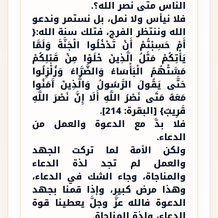
الناس متى نصر الله؟.
فلا نيأس ولا نمل، بل نستمر وندعو
الله وننتظر الفرج، فتلك سنة الله:{
أَمْ حَسِبْتُمْ أَنْ تَدْخُلُوا الْجَنَّةَ وَلَمَّا
يَأْتِكُمْ مَثَلُ الَّذِينَ خَلَوْا مِنْ قَبْلِكُمْ
مَسَّتْهُمُ الْبَأْسَاءُ وَالضَّرَّاءُ وَزُلْزِلُوا
حَتَّى يَقُولَ الرَّسُولُ وَالَّذِينَ آَمَنُوا
مَعَهُ مَتَى نَصْرُ اللَّهِ أَلَا إِنَّ نَصْرَ اللَّهِ
قَرِيبٌ} [البقرة: 214].
فلا بدَّ مع الدعوة والعمل من
الدعاء.
ولكن الأمة لما تركت الجهد
والعمل لم تجد لذة الدعاء
والمناجاة، وجاء الشك في الدعاء،
وهذا مرض كبير، وإذا قمنا بجهد
الدعوة فالله عزَّ وجلَّ يعطينا قوة
الدعاء، ولذة المناجاة.