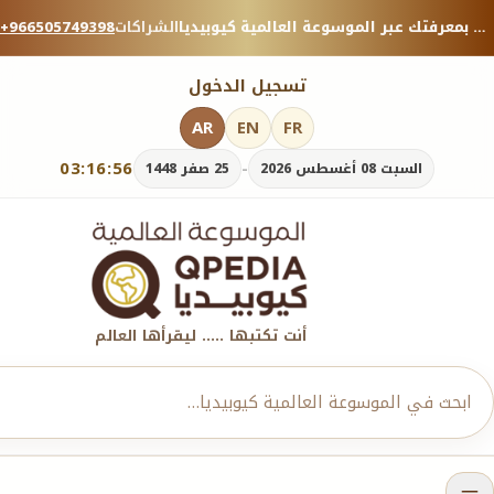
منصة معرفية موثوقة — شارك بمعرفتك عبر الموسوعة العالمية كيوبيديا.
الشراكات
+966505749398
تسجيل الدخول
AR
EN
FR
03:16:58
-
السبت 08 أغسطس 2026
25 صفر 1448
أنت تكتبها ..... ليقرأها العالم