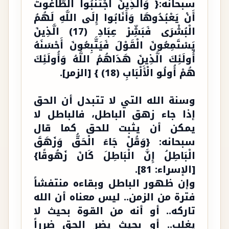
سبحانه:{ وَالَّذِينَ اجْتَنَبُوا الطَّاغُوتَ
أَنْ يَعْبُدُوهَا وَأَنَابُوا إِلَى اللَّهِ لَهُمُ
الْبُشْرَى فَبَشِّرْ عِبَادِ (17) الَّذِينَ
يَسْتَمِعُونَ الْقَوْلَ فَيَتَّبِعُونَ أَحْسَنَهُ
أُولَئِكَ الَّذِينَ هَدَاهُمُ اللَّهُ وَأُولَئِكَ
هُمْ أُولُو الْأَلْبَابِ (18) } [الزمر].
وسنة الله التي لا تتبدل أن الحق
إذا جاء زهق الباطل، فالباطل لا
يمكن أن يثبت للحق كما قال
سبحانه: {وَقُلْ جَاءَ الْحَقُّ وَزَهَقَ
الْبَاطِلُ إِنَّ الْبَاطِلَ كَانَ زَهُوقًا}
[الإسراء: 81].
وإن ظهور الباطل وبقاءه منتفشاً
فترة من الزمن.. ليس معناه أن الله
تاركه.. أو أنه من القوة بحيث لا
يغلب.. أو بحيث يضر الحق ضرراً