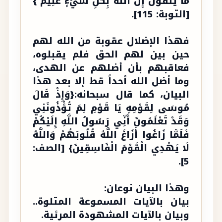
مَا يَتَّقُونَ إِنَّ اللَّهَ بِكُلِّ شَيْءٍ عَلِيمٌ }
[التوبة: 115].
فهذا الإضلال عقوبة من الله لهم
حين بين لهم الحق فلم يقبلوه،
فعاقبهم بأن أضلهم عن الهدى،
وما أضل الله أحداً قط إلا بعد هذا
البيان، كما قال سبحانه:{وَإِذْ قَالَ
مُوسَى لِقَوْمِهِ يَا قَوْمِ لِمَ تُؤْذُونَنِي
وَقَدْ تَعْلَمُونَ أَنِّي رَسُولُ اللَّهِ إِلَيْكُمْ
فَلَمَّا زَاغُوا أَزَاغَ اللَّهُ قُلُوبَهُمْ وَاللَّهُ
لَا يَهْدِي الْقَوْمَ الْفَاسِقِينَ} [الصف:
5].
وهذا البيان نوعان:
بيان بالآيات المسموعة المتلوة..
وبيان بالآيات المشهودة المرئية.