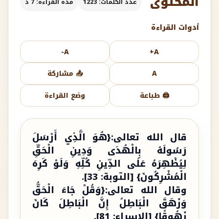
المحتوى
عدد الكلمات: 1223
مدة القراءة: 7 د
أدوات القراءة
A-
A+
A
📤 مشاركة
🖨️ طباعة
وضع القراءة
قال الله تعالى:{هُوَ الَّذِي أَرْسَلَ
رَسُولَهُ بِالْهُدَى وَدِينِ الْحَقِّ
لِيُظْهِرَهُ عَلَى الدِّينِ كُلِّهِ وَلَوْ كَرِهَ
الْمُشْرِكُونَ} [التوبة: 33].
وقال الله تعالى:{وَقُلْ جَاءَ الْحَقُّ
وَزَهَقَ الْبَاطِلُ إِنَّ الْبَاطِلَ كَانَ
زَهُوقًا} [الإسراء: 81].