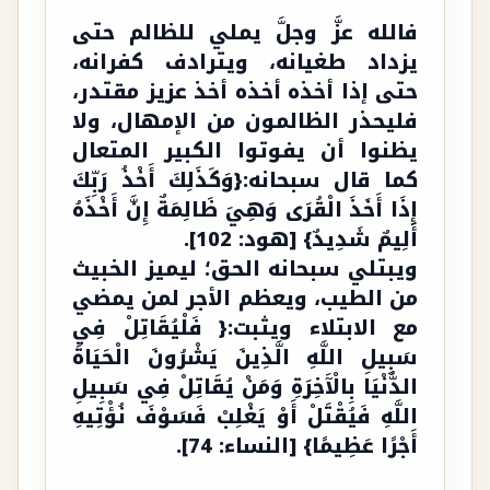
فالله عزَّ وجلَّ يملي للظالم حتى
يزداد طغيانه، ويترادف كفرانه،
حتى إذا أخذه أخذه أخذ عزيز مقتدر،
فليحذر الظالمون من الإمهال، ولا
يظنوا أن يفوتوا الكبير المتعال
كما قال سبحانه:{وَكَذَلِكَ أَخْذُ رَبِّكَ
إِذَا أَخَذَ الْقُرَى وَهِيَ ظَالِمَةٌ إِنَّ أَخْذَهُ
أَلِيمٌ شَدِيدٌ} [هود: 102].
ويبتلي سبحانه الحق؛ ليميز الخبيث
من الطيب، ويعظم الأجر لمن يمضي
مع الابتلاء ويثبت:{ فَلْيُقَاتِلْ فِي
سَبِيلِ اللَّهِ الَّذِينَ يَشْرُونَ الْحَيَاةَ
الدُّنْيَا بِالْآَخِرَةِ وَمَنْ يُقَاتِلْ فِي سَبِيلِ
اللَّهِ فَيُقْتَلْ أَوْ يَغْلِبْ فَسَوْفَ نُؤْتِيهِ
أَجْرًا عَظِيمًا} [النساء: 74].