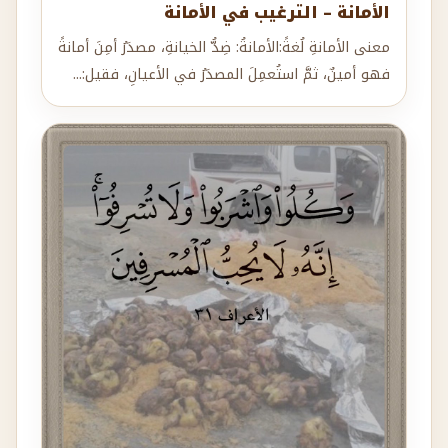
الأمانة – الترغيب في الأمانة
معنى الأمانةِ لُغةً:الأمانةُ: ضِدُّ الخيانةِ، مصدَرُ أمِنَ أمانةً
فهو أمينٌ، ثمَّ استُعمِلَ المصدَرُ في الأعيانِ، فقيل:...