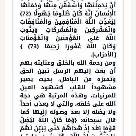
أَنْ يَحْمِلْنَهَا وَأَشْفَقْنَ مِنْهَا وَحَمَلَهَا
الْإِنْسَانُ إِنَّهُ كَانَ ظَلُومًا جَهُولًا (72)
لِيُعَذِّبَ اللَّهُ الْمُنَافِقِينَ وَالْمُنَافِقَاتِ
وَالْمُشْرِكِينَ وَالْمُشْرِكَاتِ وَيَتُوبَ
اللَّهُ عَلَى الْمُؤْمِنِينَ وَالْمُؤْمِنَاتِ
وَكَانَ اللَّهُ غَفُورًا رَحِيمًا (73) }
[الأحزاب].
ومن رحمة الله بالخلق وعنايته بهم
أن بعث إليهم الرسل تبين الحق
وتميزه من الباطل، بحيث يصير
مشهوداً للقلب كشهود العين
للمرئيات، وهذه المرتبة هي حجة
الله على خلقه، والتي لا يعذب أحداً
ولا يضله إلا بعد وصوله إليها كما
قال سبحانه: {وَمَا كَانَ اللَّهُ لِيُضِلَّ
قَوْمًا بَعْدَ إِذْ هَدَاهُمْ حَتَّى يُبَيِّنَ لَهُمْ