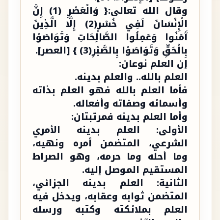
وقال الله تعالى:{ وَالْعَصْرِ (1) إِنَّ
الْإِنْسَانَ لَفِي خُسْرٍ(2) إِلَّا الَّذِينَ
آَمَنُوا وَعَمِلُوا الصَّالِحَاتِ وَتَوَاصَوْا
بِالْحَقِّ وَتَوَاصَوْا بِالصَّبْرِ(3) } [العصر].
إن العلم نوعان:
العلم بالله.. والعلم بدينه.
فأما العلم بالله فهو العلم بذاته
وأسمائه وصفاته وأفعاله.
وأما العلم بدينه فمرتبتان:
الأولى: العلم بدينه الأمري
الشرعي، المتضمن أمره ونهيه،
وما أحله وما حرمه، وهو الصراط
المستقيم الموصل إليه.
الثانية: العلم بدينه الجزائي،
المتضمن ثوابه وعقابه، ويدخل فيه
العلم بملائكته وكتبه ورسله