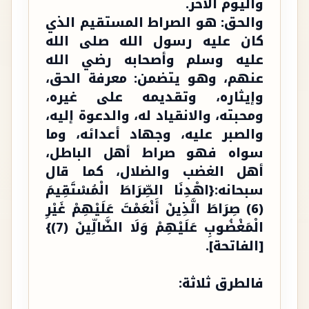
واليوم الآخر.
والحق: هو الصراط المستقيم الذي
كان عليه رسول الله صلى الله
عليه وسلم وأصحابه رضي الله
عنهم، وهو يتضمن: معرفة الحق،
وإيثاره، وتقديمه على غيره،
ومحبته، والانقياد له، والدعوة إليه،
والصبر عليه، وجهاد أعدائه، وما
سواه فهو صراط أهل الباطل،
أهل الغضب والضلال، كما قال
سبحانه:{اهْدِنَا الصِّرَاطَ الْمُسْتَقِيمَ
(6) صِرَاطَ الَّذِينَ أَنْعَمْتَ عَلَيْهِمْ غَيْرِ
الْمَغْضُوبِ عَلَيْهِمْ وَلَا الضَّالِّينَ (7)}
[الفاتحة].
فالطرق ثلاثة: