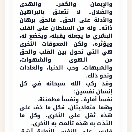
والإيمان والكفر.. والهدى
والضلال.. لا تتعلق بالبراهين
والأدلة على الحق.. فالحق برهان
ذاته.. وله من السلطان على القلب
البشري ما يجعله يقبله، ويخضع له،
ويؤثره، ولكن المعوقات الأخرى
هي التي تحول بين القلب والحق
من الهوى والشهوات،
والشبهات، وحب الدنيا، والعادات
ونحو ذلك.
وقد ركب الله سبحانه في كل
إنسان نفسين:
نفساً أمارة.. ونفساً مطمئنة.
وهما متعاديتان، فكل ما خف على
هذه ثقل على الأخرى، وكل ما
التذت به هذه تألمت به الأخرى.
فليس على النفس الأمارة أشق