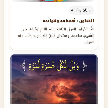
القرآن والسنة
التعاون : أقسامه وفوائده
التَّعاوُنُ لُغةً:العَونُ: الظَّهيرُ على الأمرِ، وأعانه على
الشَّيءِ: ساعده، واستعان فلانٌ فلانًا، وبه: طلَب منه
العَونَ...