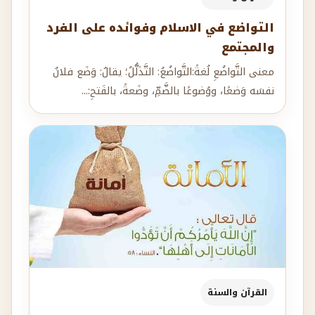
التواضع في الاسلام وفوائده على الفرد
والمجتمع
معنى التَّواضُعِ لُغةً:التَّواضُعُ: التَّذَلُّلُ؛ يقالُ: وَضَع فلانٌ
نفسَه وَضعًا، ووُضوعًا بالضَّمِّ، وضَعةً، بالفَتحِ:...
القرآن والسنة