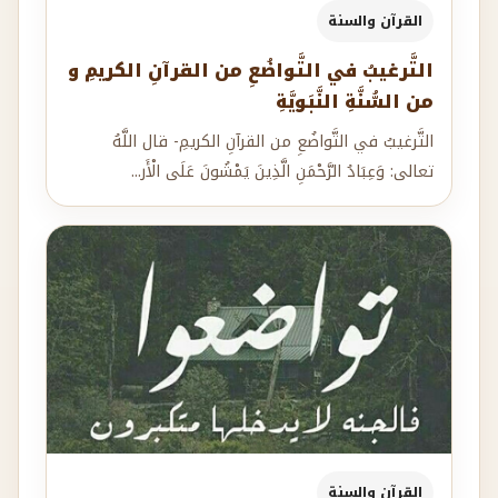
القرآن والسنة
التَّرغيبُ في التَّواضُعِ من القرآنِ الكريمِ و
من السُّنَّةِ النَّبَويَّةِ
التَّرغيبُ في التَّواضُعِ من القرآنِ الكريمِ- قال اللَّهُ
تعالى: وَعِبَادُ الرَّحْمَنِ الَّذِينَ يَمْشُونَ عَلَى الْأَر...
القرآن والسنة