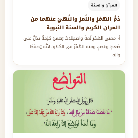
القرآن والسنة
ذمُّ الهَمْزِ واللَّمزِ والنَّهيُ عنهما من
القران الكريم والسنة النبوية
أ- معنى الهَمْزِ لُغةً واصطِلاحًا:(همز) كَلِمةٌ تَدُلُّ على
ضَغطٍ وعَصرٍ، ومنه الهَمْزُ في الكلامِ؛ لأنَّه يُضغَطُ،
واله...