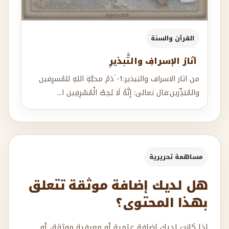
القرآن والسنة
آثارُ الإسرافِ والتَّبذيرِ
من اثار الاسراف والتبذير:1- َدَمُ محبَّةِ اللهِ للمُسرِفين
والمُبَذِّرين:قال تعالى: إِنَّهُ لَا يُحِبُّ الْمُسْرِفِين ا...
مساهمة تحريرية
هل لديك إضافة موثقة تتعلق
بهذا المحتوى؟
إذا كانت لديك إضافة علمية أو معرفية موثقة، أو