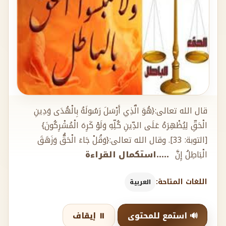
قال الله تعالى:{هُوَ الَّذِي أَرْسَلَ رَسُولَهُ بِالْهُدَى وَدِينِ
الْحَقِّ لِيُظْهِرَهُ عَلَى الدِّينِ كُلِّهِ وَلَوْ كَرِهَ الْمُشْرِكُونَ}
[التوبة: 33]. وقال الله تعالى:{وَقُلْ جَاءَ الْحَقُّ وَزَهَقَ
الْبَاطِلُ إِنَّ
.....استكمال القراءة
اللغات المتاحة:
العربية
🔊 استمع للمحتوى
⏸️ إيقاف