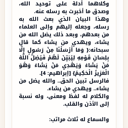
وكلاهما أدلة على توحيد الله،
وصدق ما أخبرت به رسله عنه.
وهذا البيان الذي بعث الله به
رسله، وجعله إليهم وإلى العلماء
من بعدهم، وبعد ذلك يضل الله من
يشاء، ويهدي من يشاء كما قال
سبحانه:{ وَمَا أَرْسَلْنَا مِنْ رَسُولٍ إِلَّا
بِلِسَانِ قَوْمِهِ لِيُبَيِّنَ لَهُمْ فَيُضِلُّ اللَّهُ
مَنْ يَشَاءُ وَيَهْدِي مَنْ يَشَاءُ وَهُوَ
الْعَزِيزُ الْحَكِيمُ} [إبراهيم: 4].
فالرسل تبين الحق.. والله يضل من
يشاء.. ويهدي من يشاء.
والكلام له لفظ ومعنى، وله نسبة
إلى الأذن والقلب.
والسماع له ثلاث مراتب: