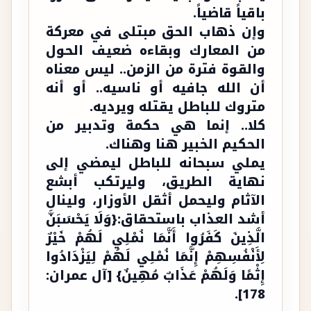
باقياً قاضياً.
وإن ذهاب الحق مبتلى في معركة
من المعارك وبقاءه ضعيف الحول
والقوة فترة من الزمن.. ليس معناه
أن الله جافيه أو ناسيه.. أو أنه
متروك للباطل يقتله ويرديه.
كلا.. إنما هي حكمة وتدبير من
الحكيم الخبير هنا وهناك.
يملي سبحانه للباطل ليمضي إلى
نهاية الطريق، وليرتكب أبشع
الآثام وليحمل أثقل الأوزار، ولينال
أشد العذاب باستحقاق:{وَلَا يَحْسَبَنَّ
الَّذِينَ كَفَرُوا أَنَّمَا نُمْلِي لَهُمْ خَيْرٌ
لِأَنْفُسِهِمْ إِنَّمَا نُمْلِي لَهُمْ لِيَزْدَادُوا
إِثْمًا وَلَهُمْ عَذَابٌ مُهِينٌ} [آل عمران:
178].