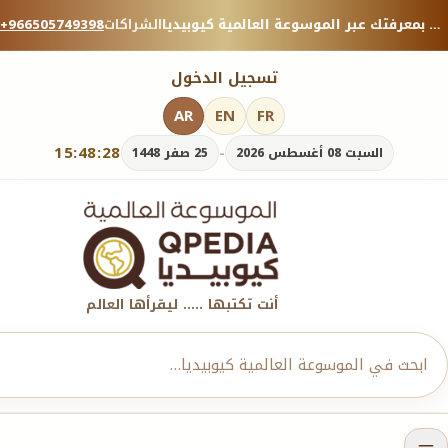
منصة معرفية موثوقة — شارك بمعرفتك عبر الموسوعة العالمية كيوبيديا.
الشراكات
+966505749398
تسجيل الدخول
AR
EN
FR
15:48:29
-
السبت 08 أغسطس 2026
25 صفر 1448
أنت تكتبها ..... ليقرأها العالم