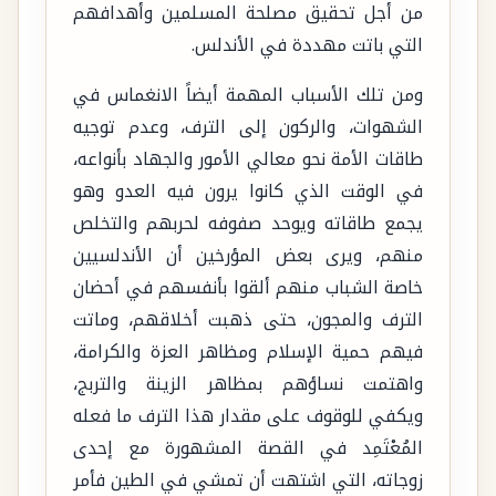
من أجل تحقيق مصلحة المسلمين وأهدافهم
التي باتت مهددة في الأندلس.
ومن تلك الأسباب المهمة أيضاً الانغماس في
الشهوات، والركون إلى الترف، وعدم توجيه
طاقات الأمة نحو معالي الأمور والجهاد بأنواعه،
في الوقت الذي كانوا يرون فيه العدو وهو
يجمع طاقاته ويوحد صفوفه لحربهم والتخلص
منهم، ويرى بعض المؤرخين أن الأندلسيين
خاصة الشباب منهم ألقوا بأنفسهم في أحضان
الترف والمجون، حتى ذهبت أخلاقهم، وماتت
فيهم حمية الإسلام ومظاهر العزة والكرامة،
واهتمت نساؤهم بمظاهر الزينة والتربج،
ويكفي للوقوف على مقدار هذا الترف ما فعله
المُعْتَمِد في القصة المشهورة مع إحدى
زوجاته، التي اشتهت أن تمشي في الطين فأمر