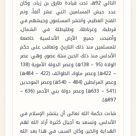
التالي 92ه، تحت قيادة طارق بن زياد، وكان
عدد جيش المسلمين اثني عشر ألفاً، وتم
الفتح العظيم، وانتشر المسلمون وجيشهم في
قرطبة، وغرناطة، وطليطلة في الشمال،
وأصبحت جميع الأرض الأندلسية خاضعة
للمسلمين منذ ذلك التاريخ، وتعاقب على حكم
الأندلس منذ ذلك الحين ستة عصور، وهي: عصر
الولاة (95 – 138ه) وعصر الدولة الأموية (138
– 422ه) وعصر ملوك الطوائف (422 – 484ه)
وعصر المرابطين (484 – 540ه) وعصر الموحدين
(541 – 633ه) وعصر دولة بني الأحمر (636 –
897ه).
شاءت حكمة الله تعالى أن ينتشر الإسلام في
الأندلس، وتسعد به أجيال كثيرة أراد الله لهم
الهداية والخير، وكان السبب في هذا بعد الله