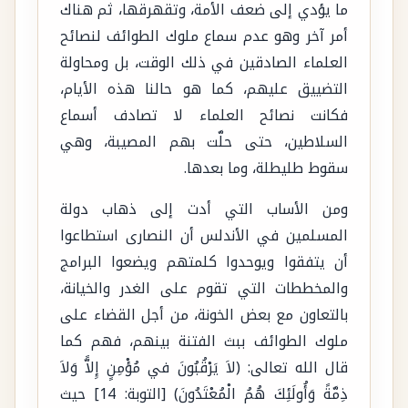
ما يؤدي إلى ضعف الأمة، وتقهرقها، ثم هناك
أمر آخر وهو عدم سماع ملوك الطوائف لنصائح
العلماء الصادقين في ذلك الوقت، بل ومحاولة
التضييق عليهم، كما هو حالنا هذه الأيام،
فكانت نصائح العلماء لا تصادف أسماع
السلاطين، حتى حلَّت بهم المصيبة، وهي
سقوط طليطلة، وما بعدها.
ومن الأساب التي أدت إلى ذهاب دولة
المسلمين في الأندلس أن النصارى استطاعوا
أن يتفقوا ويوحدوا كلمتهم ويضعوا البرامج
والمخططات التي تقوم على الغدر والخيانة،
بالتعاون مع بعض الخونة، من أجل القضاء على
ملوك الطوائف ببث الفتنة بينهم، فهم كما
قال الله تعالى: (لاَ يَرْقُبُونَ في مُؤْمِنٍ إِلاًّ وَلاَ
ذِمَّةً وَأُولَئِكَ هُمُ الْمُعْتَدُونَ) [التوبة: 14] حيث