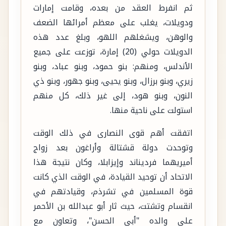
ثم انفرط العقد من بعده، وقامت إمارات
ودويلات، يغلب على معظم أمرائها الضعف
والوهن، ويشغلهم اللهو، وبلغ عدد هذه
الدويلات حولي (20) إمارة، توزعت على جميع
الأندلس، ومنهم: بنو حمود، وبنو عباد، وبنو
زيري، وبنو برزال، وبنو يحيى، وبنو جهور، وبنو ذي
النون، وبنو هود، إلى غير ذلك، كل منهم
استولت على ناحية منها.
اتفقت أهم قوى النصارى في ذلك الوقت
وتوحدت دولة قشتالة وأراغون بعد زواج
أميريهما فرديناند وإيزابلا، وكان نتيجة هذا
الاتحاد أن توحيد القيادة، في الوقت الذي كانت
قوة المسلمين في تشرذم، وقيادتهم في
انقسام وتشتت، حيث ثار أبو عبدالله بن الأحمر
على والده "أبي الحسن"، وتعاون مع