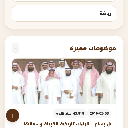
رياضة
موضوعات مميزة
5
↑
2016-03-08
43,818 مشاهدة
آل بسام .. قراءات تاريخية للقبيلة وسماتها