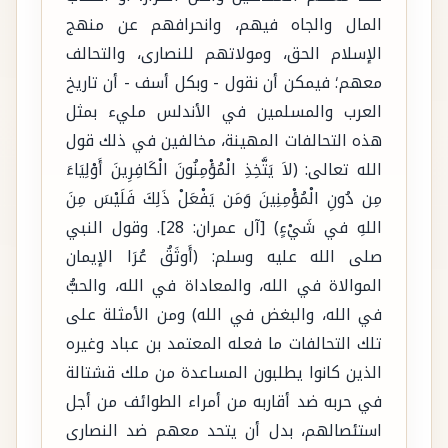
المال والجاه فيهم، وانحرافهم عن منهج
الإسلام الحق، ومولاتهم للنصارى، والتحالف
معهم؛ فيمكن أن نقول - وبكل أسف - أن تاريخ
العرب والمسلمين في الأندلس مليء بمثل
هذه التحالفات المهينة، مخالفين في ذلك قول
الله تعالى: (لاَ يَتَّخِذِ الْمُؤْمِنُونَ الْكَافِرِينَ أَوْلِيَاءَ
مِن دُونِ الْمُؤْمِنِينَ وَمَن يَفْعَلْ ذَلِكَ فَلَيْسَ مِنَ
اللهِ في شَيْءٍ) [آل عمران: 28]. وقول النبي
صلى الله عليه وسلم: (أَوثَقُ عُرَا الإيمان
الموالاة في الله، والمعاداة في الله، والحبُّ
في الله، والبغض في الله) ومن الأمثلة على
تلك التحالفات ما فعله المعتمد بن عباد وغيره
الذين كانوا يطلبون المساعدة من ملك قشتالة
في حربه ضد أقاربه من أمراء الطوائف من أجل
استئصالهم، بدل أن يتحد معهم ضد النصارى