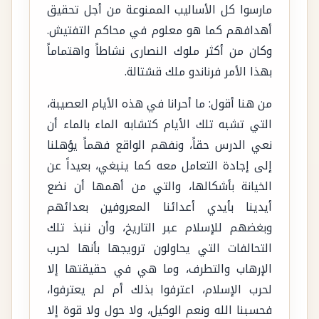
مارسوا كل الأساليب الممنوعة من أجل تحقيق
أهدافهم كما هو معلوم في محاكم التفتيش.
وكان من أكثر ملوك النصارى نشاطاً واهتماماً
بهذا الأمر فرناندو ملك قشتالة.
من هنا أقول: ما أحرانا في هذه الأيام العصيبة،
التي تشبه تلك الأيام كتشابه الماء بالماء أن
نعي الدرس حقاً، ونفهم الواقع فهماً يؤهلنا
إلى إجادة التعامل معه كما ينبغي، بعيداً عن
الخيانة بأشكالها، والتي من أهمها أن نضع
أيدينا بأيدي أعدائنا المعروفين بعدائهم
وبغضهم للإسلام عبر التاريخ، وأن ننبذ تلك
التحالفات التي يحاولون ترويجها بأنها لحرب
الإرهاب والتطرف، وما هي في حقيقتها إلا
لحرب الإسلام، اعترفوا بذلك أم لم يعترفوا،
فحسبنا الله ونعم الوكيل، ولا حول ولا قوة إلا