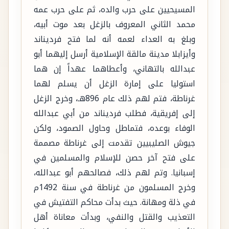
المسيحيين على حرب والده، ثم على حرب عمه
محمد الثاني المعروف بالزغل بعد موت أبيه،
وبلغ به العداء لعمه أنه لما فتح فرديناند
وأيزابلا مدينة مالقة الإسلامية أرسل إليهما أبو
عبدالله بالتهاني، وأعطاهما عهداً إن هما
استوليا على إمارة الزغل أن يسلم لهما
غرناطة، فتم لهم ذلك عام 896هـ، وخرج الزغل
إلى إفريقية، فطلب فرديناند من أبي عبدالله
الوفاء بوعده، فتماطل وحاول الصمود، ولكن
جيوش الصليبيين تقدمت إلى غرناطة مصممة
على فتح آخر حصن للإسلام والمسلمين في
إسبانيا. وتم لهم ذلك، فصالحهم أبو عبدالله،
وخرج المسلمون من غرناطة في سنة 1492م
في ذلة ومهانة. حيث بدأت محاكم التفتيش في
التعذيب والقتل والنفي، وبدأت معاناة أهل