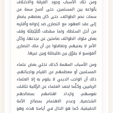
ومن تلك الأسباب وجود الفرقة والاختلاف
بأنواعه بين المسلمين، حتى أصبح سمة من
سمات عصر الطوائف، حتى كان بعضهم يضطر
إلى عقد العهود مع النصارى ضد إخوانه وأقاربه
من أجل السلطة، ولما سقطت طُلَيْطِلَة وقف
بعض ملوك الطوائف صامتين عن نجدتها، وكأن
الأمر لا يعنيهم، وتغافلوا عن أن ملك النصارى
ألفونسو لا يفرِّق بين طليطلة وبين غيرها.
ومن الأسباب المهمة كذلك تخلي بعض علماء
المسلمين أو معظمهم عن القيام بواجباتهم،
ذلك أن الواجب الديني لا يقوم به إلا العلماء
الربانيين، وكلَّما ابتعد العلماء عن الربَّانية تثاقلت
نفوسهم، وازداد اهتامهم بمصالحهم
الشخصية, وعدم الاهتمام بمصالح الأمة
الحقيقية، كما هو الحال في أيامنا هذه، وهو