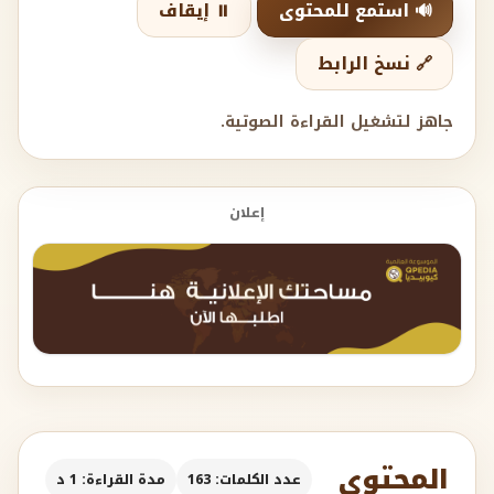
🔊 استمع للمحتوى
⏸️ إيقاف
🔗 نسخ الرابط
جاهز لتشغيل القراءة الصوتية.
إعلان
المحتوى
عدد الكلمات: 163
مدة القراءة: 1 د