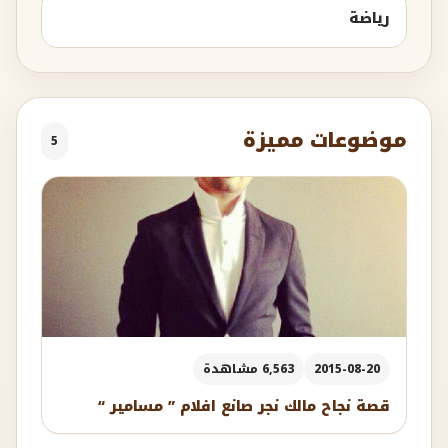
رياضة
موضوعات مميزة
5
2015-08-20
6,563 مشاهدة
قصة نجاح مالك نجر صانع افلام ” مسامير “