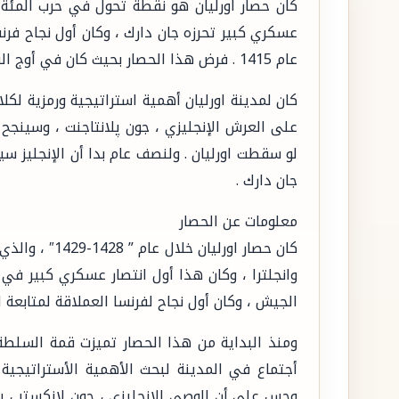
كان حصار اورليان هو نقطة تحول في حرب المئة س
عسكري كبير تحرزه جان دارك ، وكان أول نجاح ف
عام 1415 . فرض هذا الحصار بحيث كان في أوج القوة الإنجليزية في المراحل الأخيرة من الحرب .
كان لمدينة اورليان أهمية استراتيجية ورمزية لك
على العرش الإنجليزي ، جون پلانتاجنت ، وسين
لو سقطت اورليان . ولنصف عام بدا أن الإنجليز سي
جان دارك .
معلومات عن الحصار
كان حصار اورلي
وانجلترا ، وكان هذا أول انتصار عسكري كبير ف
الجيش ، وكان أول نجاح لفرنسا العملاقة لمتابعة اله
ومنذ البداية من هذا الحصار تميزت قمة السلطة 
أجتماع في المدينة لبحث الأهمية الأستراتيجية و
وحس علي أن الوصي الإنجليزي ، جون لانكستر ،