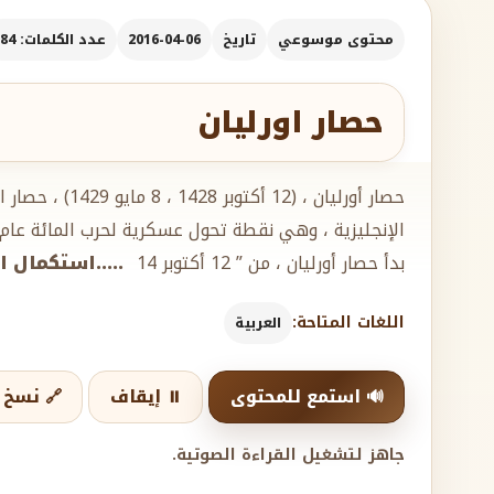
محتوى موسوعي
تاريخ
2016-04-06
عدد الكلمات: 584
حصار اورليان
حصار أورليان ، (12
الإنجليزية ، وهي نقطة تحول عسكرية لحرب المائة عام ب
بدأ حصار أورليان ، من ” 12 أكتوبر 14
.....استكمال ا
اللغات المتاحة:
العربية
🔊 استمع للمحتوى
⏸️ إيقاف
🔗 نسخ ا
جاهز لتشغيل القراءة الصوتية.