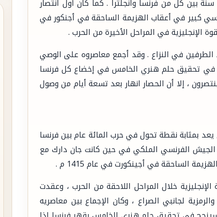
نة بين كل من فرنسا وانجلترا . كما كان أول انتصار
رنسي كبير في أعقاب الهزيمة الساحقة في أجنكور في
لا الطرفين في النزاع . وقد أجمع معاصروه على الوصي
جح في تحقيق حلم هنري الخامس في إخضاع كل فرنسا
نتصرون ، إلا أن الحصار انهار بعد تسعة أيام من وصول
ان خلال عام ” 1428-1429″ ، والذي يعد بمثابة نقطة تحول في حرب المائة عام بين فرنسا
ي الجيش الفرنسي الملكي في حين كانت جان دارك مع
زيمة الساحقة في أجينكورت في عام 1415 م .
الإنجليزية خلال المراحل اللاحقة من الحرب ، وعقدت
الرمزية لجانبي الصراع ، وكان الإجماع بين معاصريه
 سينجح في تحقيق حلم هنري الخامس بقهر فرنسا إذا