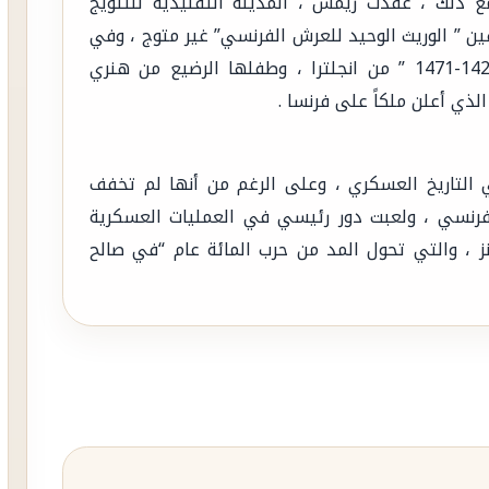
مع ذلك ، عقدت ريمس ، المدينة التقليدية للتتويج
فين ” الوريث الوحيد للعرش الفرنسي” غير متوج ، وفي
الوقت نفسه ، تولى الملك هنري السادس ” 1421-1471 ” من انجلترا ، وطفلها الرضيع من هنري
الذي أعلن ملكاً على فرنسا .
التاريخ العسكري ، وعلى الرغم من أنها لم تخفف
الفرنسي ، ولعبت دور رئيسي في العمليات العسكرية
ز ، والتي تحول المد من حرب المائة عام “في صالح