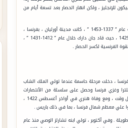
ون للإنجليز ، ولكن انهار الحصار بعد تسعة أيام من
وبين أكتوبر 1428 ومايو 1429 ، خلال حرب المائة عام ” 1337-1453 ” ، كانت مدينة أورليان ، بفرنسا ،
محاصره من قبل القوات الإنجليزية ، في 8 مايو 1429 ، حيث قاد جان دارك خلال عام ” 1412-1431 ” ،
وة الفرنسية لكسر الحصار .
نجلترا وفرنسا ، دخلت مرحلة حاسمة عندما تولي الملك الشاب
لال عام ” 1386-1422″ من انجلترا وغزي فرنسا وحصل على سلسلة من الأنتصارات
الحاسمة ضد قوات الملك شارل السادس ، وبحلول وقت ، ومع وفاة هنري في أواخر أغسطس 1422 ،
وا علي معظم شمال فرنسا ، بما في ذلك باريس .
يلة . وفي أكتوبر ، تولي ابنه تشارلز الوصي منذ عام