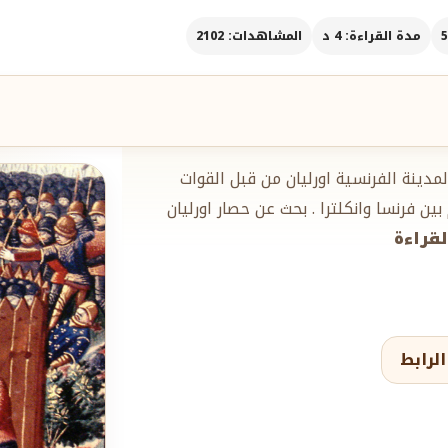
مدة القراءة: 4 د
المشاهدات: 2102
 أكتوبر 1428 ، 8 مايو 1429) ، حصار المدينة الفرنسية اورليان من قبل القوات
ين فرنسا وانكلترا . بحث عن حصار اورليان
لقراءة
لرابط