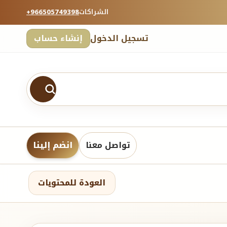
الشراكات
+966505749398
تسجيل الدخول
إنشاء حساب
تواصل معنا
انضم إلينا
العودة للمحتويات