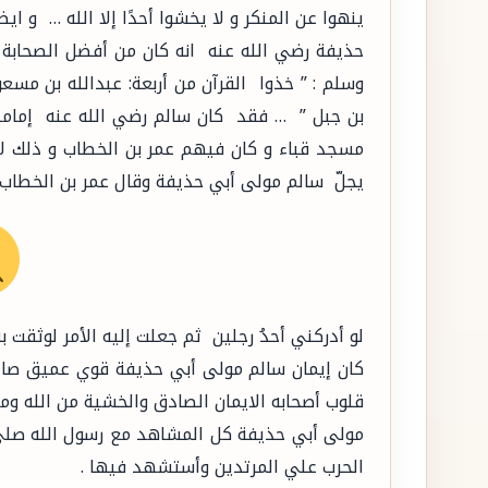
ينهوا عن المنكر و لا يخشوا أحدًا إلا الله … و ا
حذيفة رضي الله عنه انه كان من أفضل الصحابة 
وسلم : ” خذوا القرآن من أربعة: عبدالله بن مسع
بن جبل ” … فقد كان سالم رضي الله عنه إمامـا
مسجد قباء و كان فيهم عمر بن الخطاب و ذلك لأ
يجلّ سالم مولى أبي حذيفة وقال عمر بن الخطا
لو أدركني أحدُ رجلين ثم جعلت إليه الأمر لوثقت ب
كان إيمان سالم مولى أبي حذيفة قوي عميق صاد
قلوب أصحابه الايمان الصادق والخشية من الله وم
مولى أبي حذيفة كل المشاهد مع رسول الله صلى
الحرب علي المرتدين وأستشهد فيها .