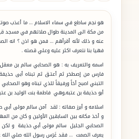
هو نجم ساطع في سماء الاسلام … ما أعذب صوته ح
من مكة الى المدينة طوال صلاتهم في مسجد قباء
عنه و ذلك لأنه أقرأهم … فمن هو اذن ؟ انه الص
فهيا بنا نتعرف اكثر عليه وعلي قصته .
اسمه والتعريف به : هو الصحابي سالم بن معقل
فارس من إصطخر ثم أعتـق ثم تبناه أبى حذيفة ف
التبني اصبح أخاً ورفيقاً للذي تبناه وهو الصحابي 
أبو حذيفة بن عتبه,وهي فاطمة بنت الوليد بن عت
اسلامه و أبرز صفاته : لقد آمن سالم مولى أبي حذ
و أخذ مكانه بين السابقين الأولين و كان من الم
الصحابي الجليل سالم مولى أبي حذيفة و لكن كا
يعرف الصمت … فقد غَرَس رسول الله صلي الله ع