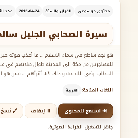
محتوى موسوعي
القرآن والسنة
2016-04-24
عدد الكل
سيرة الصحابي الجليل سالم
هو نجم ساطع في سماء الاسلام … ما أعذب صوته حين كا
للمهاجريـن من مكة الى المدينة طوال صلاتهم في مسج
الخطاب رضي الله عنه و ذلك لأنه أقرأهم … فمن هو ا
اللغات المتاحة:
العربية
🔊 استمع للمحتوى
⏸️ إيقاف
🔗 نسخ ا
جاهز لتشغيل القراءة الصوتية.