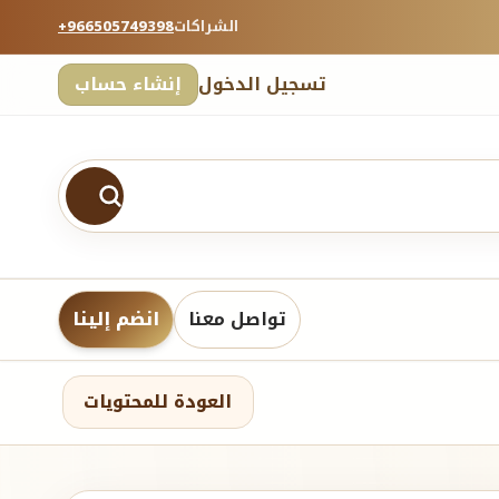
الشراكات
+966505749398
تسجيل الدخول
إنشاء حساب
تواصل معنا
انضم إلينا
العودة للمحتويات