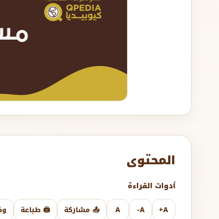
المحتوى
أدوات القراءة
A+
A-
A
📤 مشاركة
🖨️ طباعة
وض