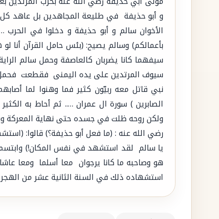
مولى أبي حذيفة رضي الله عنه بحرب المرتدين بع
و أبو حذيفة في طليعة المجاهدين بل عاهد كل 
الأخوان سالم و أبو حذيفة و دخلوا في الحرب … و
بأعمالكم) وسالم يصيح: (بئس حامل القرآن أنا لو 
سيفهما كانا يضربان كالعاصفة وحمل سالم الرا
سيوف المرتدين على يده اليمنى فقطعت فحمل الرا
نبي قاتل معه ربيّون كثير فما وهنوا لما أصابه
الصابرين ) سورة ال عمران ….. ثم أحاط به الكث
ولكن روحه ظلت في جسده حتى نهاية المعركة وو
رضي الله عنه : (ما فعل أبو حذيفة؟) قالوا: (استش
يا سالم لقد استشهد في نفس المكان!) وابتسم 
هو وصاحبه ما كانا يرجوان معا أسلما ومعا عاشا
استشهاده ذلك في السنة الثانية عشر من الهجرة الموافق 