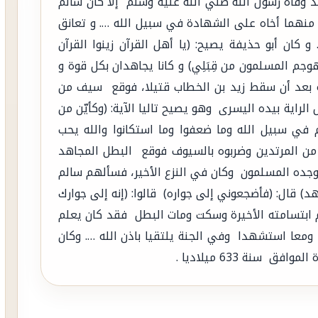
د وفاة رسول الله صلي الله عليه وسلم إلا كان سالم
منهما أخاه على الشهادة في سبيل الله …. و تعانق
 كان أبو حذيفة يصيح: (يا أهل القرآن زينوا القرآن
هوجم المسلمون من قِبَلِي) و كانا يجاهدان بكل قوة و
ية بعد أن سقط زيد بن الخطاب قتيلا، فوقع سيف من
ية بيده اليسرى وهو يصيح تاليا الآية: (وكأيّن من
م في سبيل الله وما ضعفوا وما استكانوا والله يحب
ير من المرتدين وضربوه بالسيوف فوقع البطل المجاهد
جده المسلمون وكان في النزع الأخير، فسألهم سالم
هد) قال: (فأضجعوني إلى جواره) قالوا: (إنه إلى جوارك
ابتسامته الأخيرة وسكت ومات البطل فقد كان يعلم
 ومعا استشهدا وفي الجنة يلتقيا باذن الله …. وكان
سنة 633 ميلاديا .