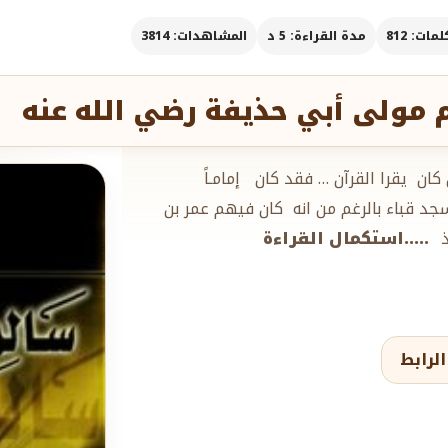
مات: 812
مدة القراءة: 5 د
المشاهدات: 3814
 مولى أبي حذيفة رضي الله عنه
ن يقرا القرآن … فقد كان إمامـاً
د قباء بالرغم من انه كان فيهم عمر بن
ذ
.....استكمال القراءة
لرابط