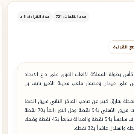
عدد الكلمات: 721
مدة القراءة: 5 د
ع القراءة
كأس بطولة المملكة لألعاب القوى على درع الاتحاد
س على ميدان ومضمار ملعب مدينة الأمير نايف بن
اء فوز فريق الشباب باللقب بعد أن حقق 154 نقطة بفارق كبير عن صاحب المركز الثاني فريق الصفا
الذي جمع 98 نقطة ، فيما نال كأس المركز الثالث فريق الأهلي بـ94 نقطة وحل النور رابعاً بـ70 نقطة
وجاء الوطني في المركز الخامس بـ57 نقطة والطرف سادساً بـ54 نقطة والعدالة سابعاً بـ45 نقطة وضمك