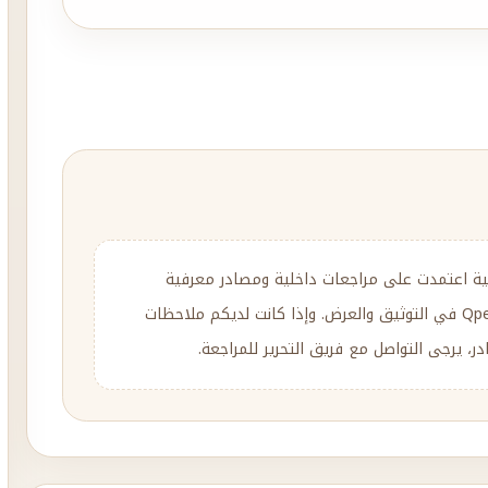
ية اعتمدت على مراجعات داخلية ومصادر معرفية
متنوعة، مع إعادة الصياغة والتحرير وفق منهج Qpedia في التوثيق والعرض. وإذا كانت لديكم ملاحظات
، يرجى التواصل مع فريق التحرير للمراجعة.