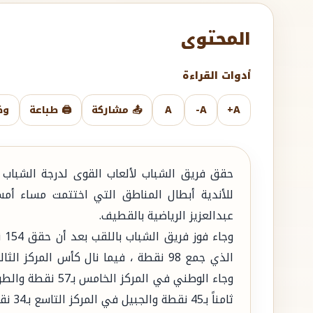
المحتوى
أدوات القراءة
A+
A-
A
📤 مشاركة
🖨️ طباعة
وض
حقق فريق الشباب لألعاب القوى لدرجة الشباب 
للأندية أبطال المناطق التي اختتمت مساء أم
عبدالعزيز الرياضية بالقطيف.
وج
ثامناً بـ45 نقطة والجبيل في المركز التاسع بـ34 نقطة والهلال عاشراً بـ32 نقطة.