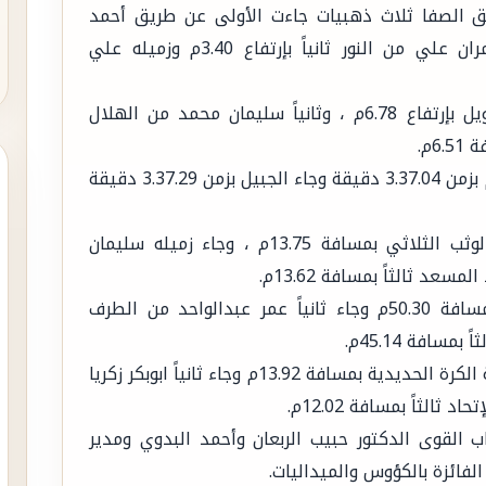
ق الصفا ثلاث ذهبيات جاءت الأولى عن طريق أحمد
توفيق بذهبية القفز بالعصا بإرتفاع 3.90م وعمران علي من النور ثانياً بإرتفاع 3.40م وزميله علي
وحقق الواثب محمد المرهون ذهبية الوثب الطويل بإرتفاع 6.78م ، وثانياً سليمان محمد من الهلال
كما فاز فريق الصفا بذهبية سباق التتابع 4×100م بزمن 3.37.04 دقيقة وجاء الجبيل بزمن 3.37.29 دقيقة
وفاز الواثب عبدالله يونس من الهلال بذهبية الوثب الثلاثي بمسافة 13.75م ، وجاء زميله سليمان
وأحرز عبدالله علي من النور ذهبية المطرقة بمسافة 50.30م وجاء ثانياً عمر عبدالواحد من الطرف
فيما فاز الرامي فهد الإبراهيم من الطرف بذهبية الكرة الحديدية بمسافة 13.92م وجاء ثانياً ابوبكر زكريا
 القوى الدكتور حبيب الربعان وأحمد البدوي ومدير
فائزة بالكؤوس والميداليات.