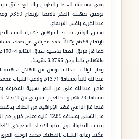
وفي مسابقة العصا والطويل والتتابع حقق فري
عبدالكريم بنفس الارتفاع.
بإرتفاع 6.69م وثالثاً احمد مجرشي من ضمك بمسافة 6.51م.
والأهلي ثالثاً بزمن 3.37.95 دقيقة.
عبدالله ثانياً بمسافة 13.71م ولاعب الشباب محمد المسعد ثالثاً بمسافة 13.62م.
بمسافة 46.73م وعبدالعزيز مسرحي من الإتحاد ثالثاً بمسافة 45.14م.
من الأهلي بمسافة 12.85 ثانية وعلي خيري من الإتحاد ثالثاً بمسافة 12.02م.
وعقب البطولة توج عضو الاتحاد السعودي لألعاب
مكتب رعاية الشباب بالقطيف محمد ابومية الفرق ال