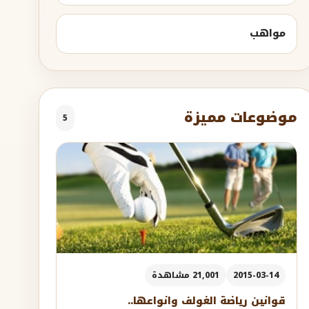
مواهب
موضوعات مميزة
5
2015-03-14
21,001 مشاهدة
قوانين رياضة الغولف وانواعها..