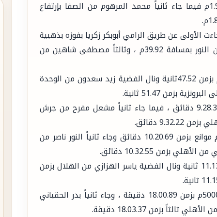
كما نال العثمان ذهبية الوثب العالي بإرتفاع 1.95م فيما جاء ثانياً محمد المرهوم من الصفا بإرتفاع
اءت الأولى عن طريق الرامي أبوبكر زكريا بفوزه بذهبية
القرص بمسافة 42.30م ، وثانياً علي العقيلي من النور بمسافة 39.92م ، وثالثاً مصطفى شاهين من
وكسب العداء مازن آل ياسين ذهبية سباق 400م بزمن 47.52ثانية ونال الفضية زيد سعدون من الوحدة
وحقق بدر العمراني ذهبية سباق 3000م بزمن 9.28.38 دقائق ، فيما جاء ثانياً مشعل مفرح من جرش
وحقق العداء رائد الجدعاني ذهبية سباق 3000م موانع بزمن 10.20.69 دقائق وجاء ثانياً النور ناصر من
كما فاز العداء أحمد مجرشي بسباق 100م بزمن 11.13 ثانية ونال الفضية ياسر الهزازي من الهلال بزمن
وحقق العداء محمد العبدالهادي ذهبية سباق 5000م بزمن 18.00.89 دقيقة ، وجاء ثانياً بدر الحقباني