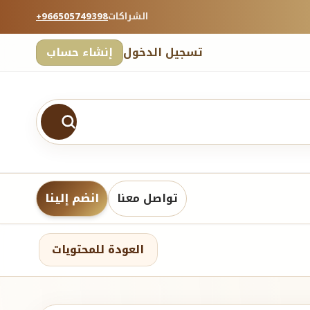
الشراكات
+966505749398
تسجيل الدخول
إنشاء حساب
تواصل معنا
انضم إلينا
العودة للمحتويات