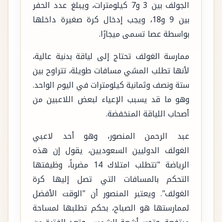
الجولف بين 3 و7 كيلومترات، ويبلغ عدد الحفر
بين 9 و18، ويجب إدخال كرة صغيرة داخلها
بواسطة عصا تسمى ميجارًا.
ممارسة الغولف تحتاج إلى لياقة بدنية عالية،
لأنها تطلب المشي مسافات طويلة، تتراوح بين
ستة ونصف وثمانية كيلومترات في اليوم الواحد.
وهو ما قد يسبب الإعياء لبعض اللاعبين من
أصحاب اللياقة المنخفضة.
عبد الرحمن المنصور، وهو أحد لاعبي
الغولف الدوليين السعوديين، يقول إن هذه
الرياضة "تتطلب امتلاك 14 مضرباً، وظيفتها
التحكم بالمسافات التي تصل إليها كرة
الغولف". ويعتبر المنصور أن "الوقت الأفضل
لممارستها هو الصباح، بحكم تطلبها لمساحة