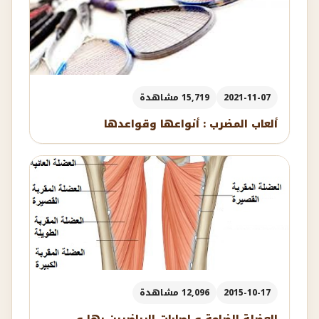
2021-11-07
15,719 مشاهدة
ألعاب المضرب : أنواعها وقواعدها
2015-10-17
12,096 مشاهدة