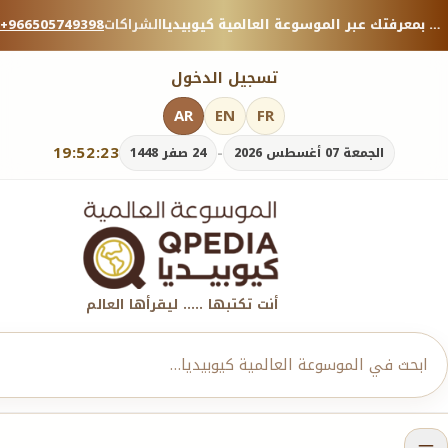
منصة معرفية موثوقة — شارك بمعرفتك عبر الموسوعة العالمية كيوبيديا.
الشراكات
+966505749398
تسجيل الدخول
AR
EN
FR
19:52:24
-
الجمعة 07 أغسطس 2026
24 صفر 1448
أنت تكتبها ..... ليقرأها العالم