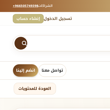
الشراكات
+966505749398
تسجيل الدخول
إنشاء حساب
تواصل معنا
انضم إلينا
العودة للمحتويات