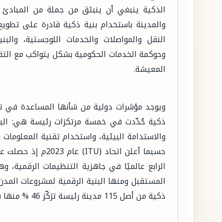
الذكية ينبغي أن ينبثق من جملة من المبادئ ال
والمدينة باستخدام بنية ذكية قادرة على تطوي
النقل والمواصلات والخدمات اللوجستية، والبنية
وحوكمة الخدمات الحكومية بشكل يتواكب مع التقد
المعيشة.
ويوجد مؤشرات دولية من شأنها المساعدة في تحول
ذكية حُدّدت في خمسة مرتكزات رئيسة هي: البني
والاستدامة البيئية، واستخدام تقنية المعلومات
حسبما أعلن اتحاد (U
الرابع عالميًا في جاهزية التنظيمات الرقمية
ذكية من أصل 115 مدينة رئيسة ترَكّز 46 % منها في: المملكة، والإمارات، وقطر.