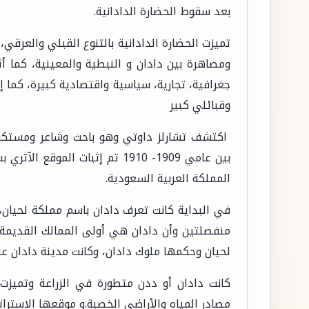
بعد سقوط الحضارة الدادانية.
تميزت الحضارة الدادانية بالتنوع القبلي والعرقي
ومصاهرة بين دادان و النبطية والمعينية، كما أثب
جغرافية، تجارية، سياسية واقتصادية كبيرة، كما إ
وقبائلي كبير
اكتشف تشارلز داوتي وهو باحث وشاعر ومستكشف 
بين عامي 1909- 1910 تم إثبات 
المملكة العربية السعودية.
في البداية كانت تعرف دادان باسم مملكة لحيان، ل
منفصلتين وأن دادان هي أولى الممالك القديمة ف
لحيان وحكمها ملوك دادان، وكانت مدينة دادان ع
كانت دادان أو ددن متطورة في الزراعة وتميزت 
مصادر المياه والأراضي الخصبة.و موقعها الاستراتي