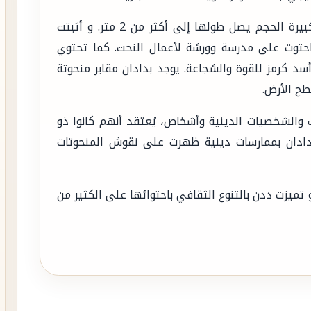
تميزت الحضارة الدادانية أيضاً بتماثيل وحفريات كبيرة الحجم يصل طولها إلى أكثر من 2 متر. و أثبتت
 احتوت على مدرسة وورشة لأعمال النحت. كما تحتوي
د كرمز للقوة والشجاعة. يوجد بدادان مقابر منحوتة
ك والشخصيات الدينية وأشخاص، يُعتقد أنهم كانوا ذو
دادان بممارسات دينية ظهرت على نقوش المنحوتات
و تميزت ددن بالتنوع الثقافي باحتوائها على الكثير من