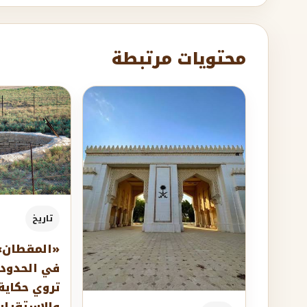
محتويات مرتبطة
تاريخ
«المقطان»..
في الحدود 
تروي حكاية 
والاستقرار 