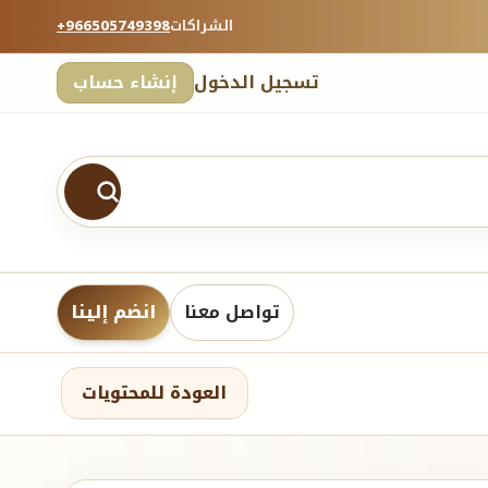
الشراكات
+966505749398
تسجيل الدخول
إنشاء حساب
تواصل معنا
انضم إلينا
العودة للمحتويات