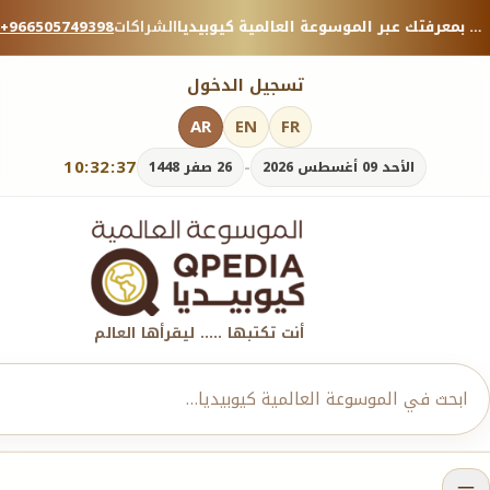
منصة معرفية موثوقة — شارك بمعرفتك عبر الموسوعة العالمية كيوبيديا.
الشراكات
+966505749398
تسجيل الدخول
AR
EN
FR
10:32:38
-
الأحد 09 أغسطس 2026
26 صفر 1448
أنت تكتبها ..... ليقرأها العالم