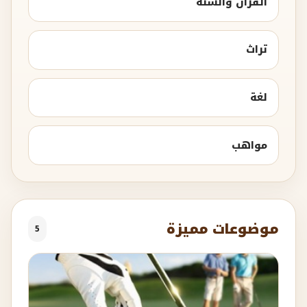
القرآن والسنة
تراث
لغة
مواهب
موضوعات مميزة
5