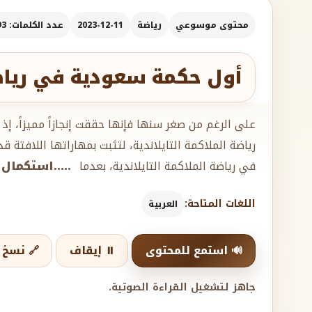
محتوى موسوعي
رياضة
2023-12-11
عدد الكلمات: 293
أول حكمة سعودية في رياضة 
على الرغم من صغر سنها فإنها حققت إنجازاً مميزاً، إ
رياضة الملاكمة التايلاندية، لتثبت بمهاراتها اللافتة 
في رياضة الملاكمة التايلاندية، بعدما
.....استكمال 
اللغات المتاحة:
العربية
🔊 استمع للمحتوى
⏸️ إيقاف
🔗 نسخ ا
جاهز لتشغيل القراءة الصوتية.