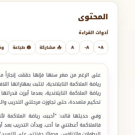
المحتوى
أدوات القراءة
A+
A-
A
📤 مشاركة
🖨️ طباعة
وض
على الرغم من صغر سنها فإنها حققت إنجازاً م
رياضة الملاكمة التايلاندية، لتثبت بمهاراتها ال
رياضة الملاكمة التايلاندية، بعدما أبرزت قدرات
تحكيم متعددة، حتى تجاوزت مرحلتي التدريب واللع
وفي حديثها قالت: "أحببت رياضة الملاكمة ل
فالملاكمة أعطتني ما أحب. وبدأت التدريب بعد أ
البطولات والتنافس.. وجوائز حفزتني على التمرين".