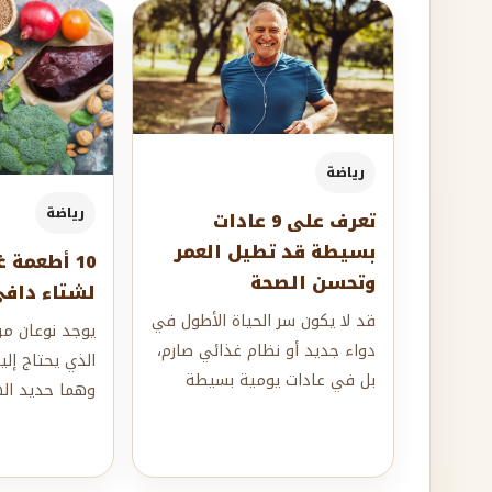
رياضة
رياضة
تعرف على 9 عادات
بسيطة قد تطيل العمر
10 أطعمة 
وتحسن الصحة
لشتاء داف
قد لا يكون سر الحياة الأطول في
يوجد نوعان من
دواء جديد أو نظام غذائي صارم،
الذي يحتاج إلي
بل في عادات يومية بسيطة
وهما حديد اله
يمتد أثرها لعقود.فبحسب خبراء،
الهيم، وتختل
تعد ا...
الجسم لنو...