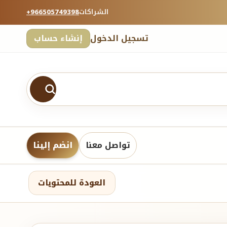
الشراكات
+966505749398
تسجيل الدخول
إنشاء حساب
تواصل معنا
انضم إلينا
العودة للمحتويات