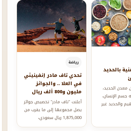
رياضة
غنية بالحديد
تحدي تاف مادر إنفينيتي
ئ
في العلا .. والجوائز
 معدن الحديد،
مليون و800 ألف ريال
ه جسم الإنسان،
أعلنت "تاف مادر" تخصيص جوائز
يم والحديد غير
يصل مجموعها إلى ما يقرب من
ف طريقة امتصاص
1,875,000 ريال سعودي،
لتقديمها للفائزين خلال