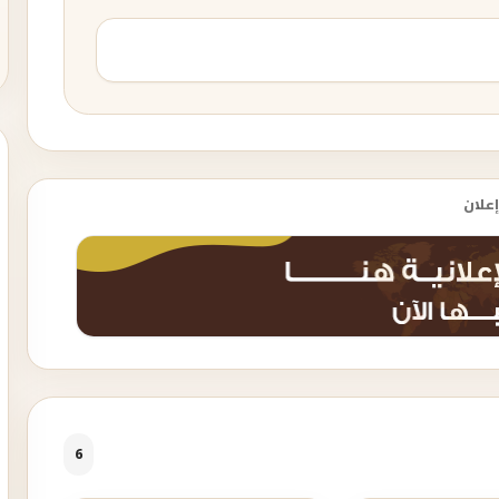
إعلان
6