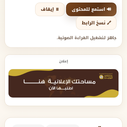
🔊 استمع للمحتوى
⏸️ إيقاف
🔗 نسخ الرابط
جاهز لتشغيل القراءة الصوتية.
إعلان