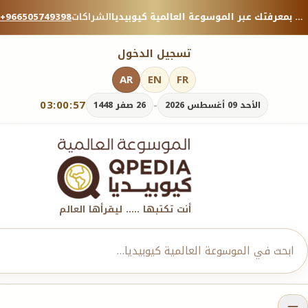
منصة معرفية موثوقة — شارك بمعرفتك عبر الموسوعة العالمية كيوبيديا.
الشراكات
+966505749398
تسجيل الدخول
AR
EN
FR
03:00:58
-
الأحد 09 أغسطس 2026
26 صفر 1448
أنت تكتبها ..... ليقرأها العالم