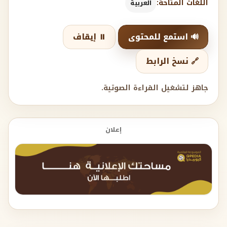
اللغات المتاحة:
العربية
🔊 استمع للمحتوى
⏸️ إيقاف
🔗 نسخ الرابط
جاهز لتشغيل القراءة الصوتية.
إعلان