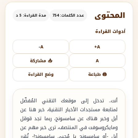
المحتوى
عدد الكلمات: 754
مدة القراءة: 5 د
أدوات القراءة
A-
A+
A
📤 مشاركة
🖨️ طباعة
وضع القراءة
أنت.. تدخل إلى موقعك التقني المُفضّل
لمتابعة مستجدات الأخبار التقنية، خبر هنا عن
أبل وخبر هناك عن سامسونج، ربما تجد قوقل
ومايكروسوفت في المنتصف، ترى خبر مهم عن
أبل -أو سامسونج يا مُحبي سامسونج!- تُقرر