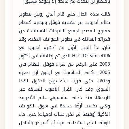
باختصار لن تتحدث مع مالكه إلا بموعد مُسبق!
كانت هذه الحال حتى قام أندي روبين بتطوير
نظام أندرويد ثم تشتريه قوقل وتوفره كنظام
مفتوح المصدر لجميع الشركات للاستفادة من
قدراته الهائلة في تطوير الهواتف الذكية، وقد
كان. بدأ الجيل الأول من أجهزة أندرويد مع
هاتف HTC Dream الذي تم إطلاقه في أكتوبر
2008 على الرغم من شراء قوقل النظام في
2005، وكانت المنافسة مع آيفون أبل صعبة
وقتها، حتى قررت سامسونج الدخول لهذا
السوق، وقد كان القرار الأصوب للشركة عبر
تاريخها. منذ دخلت سامسونج عالم الأندرويد
وهي تكسب أرضًا جديدة في سوق الهواتف
الذكية (وقتها لم تكن هناك لوحيات) حتى جاء
الوقت الذي استطاعت فيه أن تُسيطر بالكامل