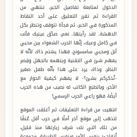
الدخول لمتابعة تفاصيل الخبر، تنتهي من
القراءة ثم تقرر التعليق على أحد النقاط
المذكورة في الخبر، ثم فجأة تتوقف وتنظر بكل
الدهشة.. لقد رأيتها.. نعم، صدّق عينيك فأنت
في كامل وعيك، إنّها الحرب الشعواء بين محبي
أبل ومحبي سامسونج، فهذا يشتم ذاك لأنّه لا
يفهم شئ في التقنية ويتهمه بالجهل وقِصر
النظر، وذاك يرد على هذا بأنّه طفل صغير
-تُذكركم بشئ؟- لا يفهم كيفية الحوار مع
الآخر، وبالطبع الكاتب له نصيب من هذه الحرب
أيضًا، فهو راعي الحرب الرسمي!
انتهيت من قراءة التعليقات ثم أغلقت الموقع
لتذهب إلى موقع آخر أملًا في حرب أقل عُنفًا
من تلك التي نلت شرف زيارتها منذ قليل،
لُتفاجئ بنفس الأمر وبنفس الطريقة، مجموعة