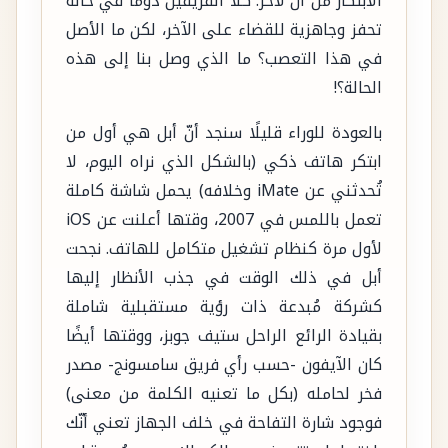
الابتكار من آن لآخر. كلا الفريقين دومًا في حالة
تحفز وجاهزية للقضاء على الآخر، لكن ما الأصل
في هذا التعصب؟ ما الذي وصل بنا إلى هذه
الحالة؟!
بالعودة للوراء قليلًا سنجد أنّ أبل هي أول من
ابتكر هاتف ذكي (بالشكل الذي نراه اليوم، لا
تُحدثني عن iMate وخلافه) يحمل شاشة كاملة
تعمل باللمس في 2007، وقتها أعلنت عن iOS
لأول مرة كنظام تشغيل متكامل للهاتف. نجحت
أبل في ذلك الوقت في جذب الأنظار إليها
كشركة مُبدعة ذات رؤية مستقبلية شاملة
بقيادة الرائع الراحل ستيف جوبز، ووقتها أيضًا
كان الآيفون -حسب رأي فريق سامسونج- مصدر
فخر لحامله (بكل ما تعنيه الكلمة من معنى)
فوجود شارة التفاحة في خلف الجهاز تعني أنّك