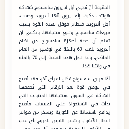
الحقيقة أنّ مُحبي أبل لا يرون سامسونج كشركة
هواتف ذكية، إنّما يرون أنّها أندرويد وحسب،
أجل أندرويد. فنظام قوقل بهذه القوة بسبب
مبيعات سامسونج وتنوع منتجاتها، ويكفي أن
تعلم أن حصة أجهزة سامسونج من نظام
أندرويد بلغت 63 بالمئة في نوفمبر من العام
الماضي، وقد تصل هذه النسبة إلى 70 بالمئة
في وقتنا هذا.
أمّا فريق سامسونج فكان له رأي آخر، فقد أصبح
في موطن قوة بعد الأرقام التي تُحققها
الشركة في السوق ومنتجاتها المتنوعة التي
بدأت في الاستحواذ على المبيعات، فأصبح
يدافع باستماتة عن الكورية ويسخر من طوابير
انتظار الآيفون، ويتحين الفرص للخروج بأي عيب
في الآيفون للسخرية منه ومن أبل ومن محبي