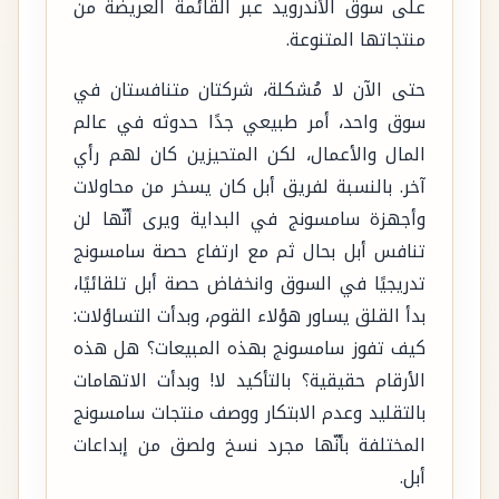
على سوق الأندرويد عبر القائمة العريضة من
منتجاتها المتنوعة.
حتى الآن لا مُشكلة، شركتان متنافستان في
سوق واحد، أمر طبيعي جدًا حدوثه في عالم
المال والأعمال، لكن المتحيزين كان لهم رأي
آخر. بالنسبة لفريق أبل كان يسخر من محاولات
وأجهزة سامسونج في البداية ويرى أنّها لن
تنافس أبل بحال ثم مع ارتفاع حصة سامسونج
تدريجيًا في السوق وانخفاض حصة أبل تلقائيًا،
بدأ القلق يساور هؤلاء القوم، وبدأت التساؤلات:
كيف تفوز سامسونج بهذه المبيعات؟ هل هذه
الأرقام حقيقية؟ بالتأكيد لا! وبدأت الاتهامات
بالتقليد وعدم الابتكار ووصف منتجات سامسونج
المختلفة بأنّها مجرد نسخ ولصق من إبداعات
أبل.