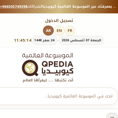
منصة معرفية موثوقة — شارك بمعرفتك عبر الموسوعة العالمية كيوبيديا.
الشراكات
+966505749398
تسجيل الدخول
AR
EN
FR
11:45:16
-
الجمعة 07 أغسطس 2026
24 صفر 1448
أنت تكتبها ..... ليقرأها العالم