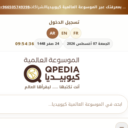
منصة معرفية موثوقة — شارك بمعرفتك عبر الموسوعة العالمية كيوبيديا.
الشراكات
+966505749398
تسجيل الدخول
AR
EN
FR
09:54:37
-
الجمعة 07 أغسطس 2026
24 صفر 1448
أنت تكتبها ..... ليقرأها العالم