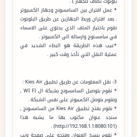
بلوتوث تضاف للجهاز ) .
* عمل اقتران بين السامسونج وجهاز الكمبيوتر
. بعد اقتران وربط الجهازين عن طريق البلوتوث
نقوم باختيار الملف الذي يحتوي على الاسماء
في سامسنوج وارساله الى الكمبيوتر .
*عيب هذه الطريقة هو البطء الشديد في
عملية النقل التي تأخذ وقت كبير .
3- نقل المعلومات عن طريق تطبيق Kies Air :
* نقوم بتوصيل السامسونج بشبكة ال WI FI ,
ونقوم بتوصل الكمبيوتر على نفس الشبكة .
* نقوم بفتح تطبيق Kies Air من السامسونج ,
سنجد عنوان مكتوب بها ما يشبه هذا
(http://192.168.1.1:8080:101) .
* نقوم بنسخ العنوان وفتحه على صفحة ويب