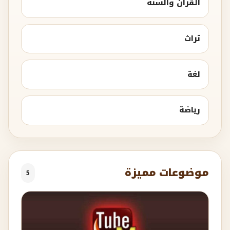
القرآن والسنة
تراث
لغة
رياضة
موضوعات مميزة
5