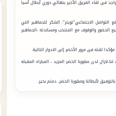
اجد فى لقاء الفريق الأخير بنهائي دوري أبطال آسيا
التواصل الاجتماعي"تويتر": الشكر للجماهير اللي
 الحضور والوقوف مع المنتخب ومساندته ،الجماهير
ؤكدا ثقته فى مرور الأخضر إلى الادوار التالية.
لنا،لازال لدى صقورنا الخضر المزيد ، المباراه المقبله
لتوفيق لأبطالنا وصقورنا الخضر.. دمتم بخير.