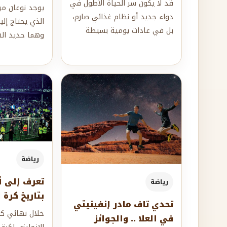
قد لا يكون سر الحياة الأطول في
يوجد نوعان من
دواء جديد أو نظام غذائي صارم،
الذي يحتاج إلي
بل في عادات يومية بسيطة
وهما حديد اله
يمتد أثرها لعقود.فبحسب خبراء،
الهيم، وتختل
تعد ا...
الجسم لنو...
رياضة
تعرف إلى أ
رياضة
بتاريخ كرة 
تحدي تاف مادر إنفينيتي
خلال نهائي كأ
في العلا .. والجوائز