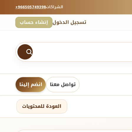
الشراكات
+966505749398
تسجيل الدخول
إنشاء حساب
تواصل معنا
انضم إلينا
العودة للمحتويات