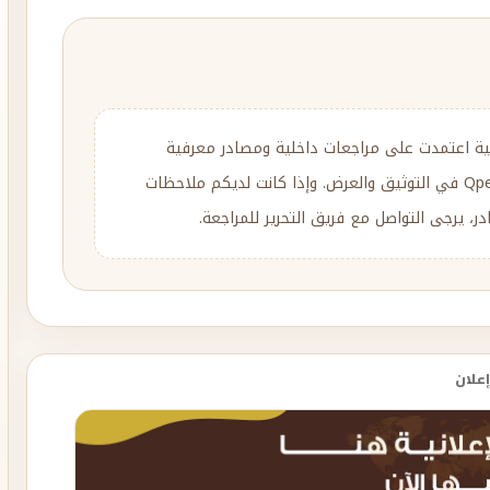
ية اعتمدت على مراجعات داخلية ومصادر معرفية
متنوعة، مع إعادة الصياغة والتحرير وفق منهج Qpedia في التوثيق والعرض. وإذا كانت لديكم ملاحظات
، يرجى التواصل مع فريق التحرير للمراجعة.
إعلان