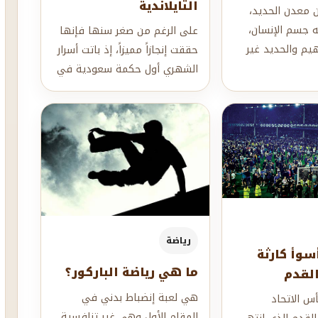
التايلاندية
 معدن الحديد،
ه جسم الإنسان،
على الرغم من صغر سنها فإنها
يم والحديد غير
حققت إنجازاً مميزاً، إذ باتت أسرار
ف طريقة امتصاص
الشهري أول حكمة سعودية في
رياضة الملاكمة التايلاندية، لتث...
رياضة
سوأ كارثة
ما هي رياضة الباركور؟
القدم
هي لعبة إنضباط بدني في
س الاتحاد
المقام الأول وهي غير تنافسية