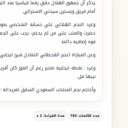
يذكر أن جمهور الهلال حقق رقما قياسيا بعد التو
أمام فريق ويسترن سيدني الاسترالي.
وغرد النجم الهلالي علي حسابه الشخصي بموقع 
حضرت والعتب على من لم يحضر، يجب على الجميع
قوه إضافيه دائما.
وعن المباراة اعتبر القحطاني التعادل شئ ايجابي م
وغرد : نقطه ايجابيه تعتبر رغم أن الفوز كان أقرب 
نبيها فل.
وأختتم نجم المنتخب السعودي السابق تغريداته : با
عدد الكلمات: 184
مدة القراءة: 2 د