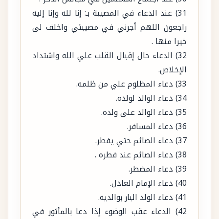
راجعون اللهم أجرني في مصيبتي واخلف لى
خيرا منها .
32) الدعاء حال إقبال القلب علي الله واشتداد
الإخلاص.
33) دعاء المظلوم علي من ظلمه.
34) دعاء الوالد لولده.
35) دعاء الوالد على ولده.
36) دعاء المسافر.
37) دعاء الصائم حتي يفطر.
38) دعاء الصائم عند فطره .
39) دعاء المضطر.
40) دعاء الإمام العادل.
41) دعاء الولد البار بوالديه.
42) الدعاء عقب الوضوء إذا دعا بالمأثور في
ذلك وهو قوله : أشهد أن لا إله إلا الله وحده لا
شريك له وأشهد أن محمد عبده ورسوله . فمن