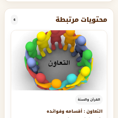
محتويات مرتبطة
6
القرآن والسنة
التعاون : أقسامه وفوائده
التَّعاوُنُ لُغةً:العَونُ: الظَّهيرُ على الأمرِ، وأعانه على
الشَّيءِ: ساعده، واستعان فلانٌ فلانًا، وبه: طلَب منه