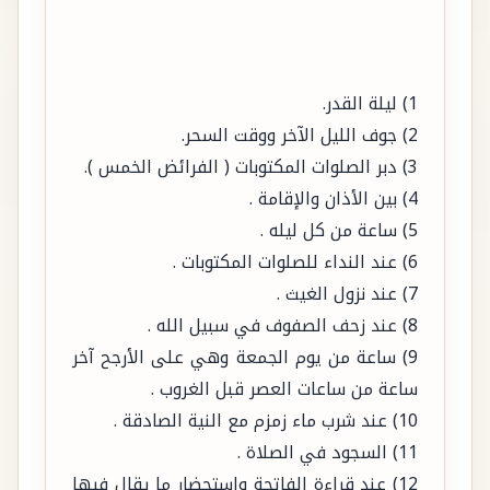
1) ليلة القدر.
2) جوف الليل الآخر ووقت السحر.
3) دبر الصلوات المكتوبات ( الفرائض الخمس ).
4) بين الأذان والإقامة .
5) ساعة من كل ليله .
6) عند النداء للصلوات المكتوبات .
7) عند نزول الغيث .
8) عند زحف الصفوف في سبيل الله .
9) ساعة من يوم الجمعة وهي على الأرجح آخر
ساعة من ساعات العصر قبل الغروب .
10) عند شرب ماء زمزم مع النية الصادقة .
11) السجود في الصلاة .
12) عند قراءة الفاتحة واستحضار ما يقال فيها
.
13) عند رفع الرأس من الركوع وقول : ربنا ولك