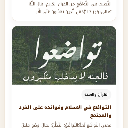
القرآن والسنة
التواضع في الاسلام وفوائده على الفرد
والمجتمع
معنى التَّواضُعِ لُغةً:التَّواضُعُ: التَّذَلُّلُ؛ يقالُ: وَضَع فلانٌ
نفسَه وَضعًا، ووُضوعًا بالضَّمِّ، وضَعةً، بالفَتحِ:...