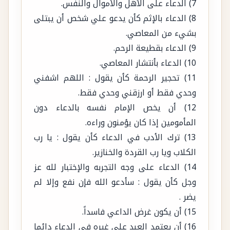
بشيء من المعاصي.
9) الدعاء بقطيعة الرحم.
10) الدعاء بأنتشار المعاصي.
11) تحجير الرحمة كأن يقول : اللهم اشفني
وحدي فقط أو ارزقني وحدي فقط.
12) أن يخص الإمام نفسه بالدعاء دون
المأمومين إذا كان يؤمنون وراءه.
13) ترك الأدب في الدعاء كأن يقول : يا رب
الكلاب ويا رب القردة والخنازير.
14) الدعاء على وجه التجربه والإختبار لله عز
وجل كأن يقول : سأدعو الله فإن نفع وإلا لم
يضر .
15) أن يكون غرض الداعي فاسداً.
16) أن يعتمد العبد على غيره في الدعاء دائما
ولا يحرص على الدعاء بنفسه .
17) كثرة اللحن أثناء الدعاء أما الجاهل بالمعني