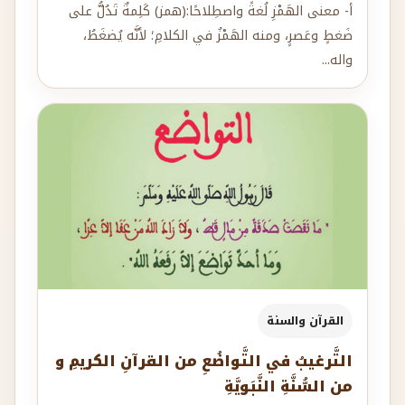
واله...
القرآن والسنة
التَّرغيبُ في التَّواضُعِ من القرآنِ الكريمِ و
من السُّنَّةِ النَّبَويَّةِ
التَّرغيبُ في التَّواضُعِ من القرآنِ الكريمِ- قال اللَّهُ
تعالى: وَعِبَادُ الرَّحْمَنِ الَّذِينَ يَمْشُونَ عَلَى الْأَر...