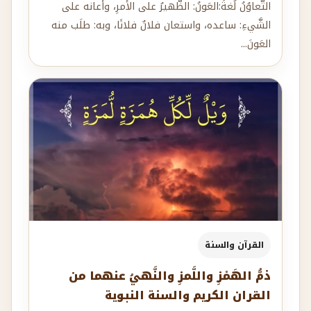
العَونَ...
القرآن والسنة
ذمُّ الهَمْزِ واللَّمزِ والنَّهيُ عنهما من
القران الكريم والسنة النبوية
أ- معنى الهَمْزِ لُغةً واصطِلاحًا:(همز) كَلِمةٌ تَدُلُّ على
ضَغطٍ وعَصرٍ، ومنه الهَمْزُ في الكلامِ؛ لأنَّه يُضغَطُ،