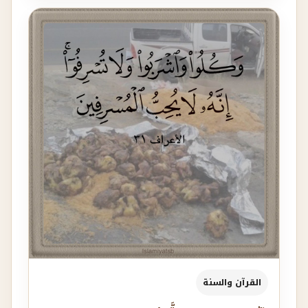
القرآن والسنة
آثارُ الإسرافِ والتَّبذيرِ
من اثار الاسراف والتبذير:1- َدَمُ محبَّةِ اللهِ للمُسرِفين