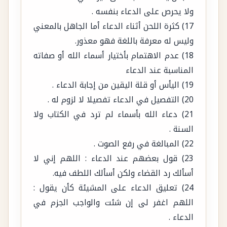
وليس له معرفة باللغة فهو معذور.
18) عدم الاهتمام بأختيار أسماء الله أو صفاته
المناسبة عند الدعاء
19) اليأس أو قلة اليقين من إجابة الدعاء .
20) التفصيل في الدعاء تفصيلا لا لزوم له .
21) دعاء الله بأسماء لم ترد في الكتاب ولا
السنة .
22) المبالغة في رفع الصوت .
23) قول بعضهم عند الدعاء : اللهم إني لا
أسألك رد القضاء ولكن أسألك اللطف فيه.
24) تعليق الدعاء على المشيئة كأن يقول :
اللهم اغفر لى إن شئت والواجب الجزم في
الدعاء .
25) تصنع البكاء ورفع الصوت بذلك .
26) ترك الإمام رفع يديه إذا استسقى في