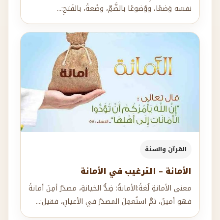
القرآن والسنة
الأمانة – الترغيب في الأمانة
معنى الأمانةِ لُغةً:الأمانةُ: ضِدُّ الخيانةِ، مصدَرُ أمِنَ أمانةً
فهو أمينٌ، ثمَّ استُعمِلَ المصدَرُ في الأعيانِ، فقيل:...