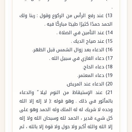
الحمد حمدًا كثيرًا طيبـًا مباركًا فيه .
14) عند التأمين في الصلاة .
15) عند صياح الديك .
16) الدعاء بعد زوال الشمس قبل الظهر.
17) دعاء الغازي في سبيل الله .
18) دعاء الحاج.
19) دعاء المعتمر.
20) الدعاء عند المريض.
21) عند الإستيقاظ من النوم ليلا ً والدعاء
بالمأثور في ذلك . وهو قوله :( لا إله إلا الله
وحده لا شريك له له الملك وله الحمد وهو على
كل شيء قدير ، الحمد لله وسبحان الله ولا إله
إلا الله والله أكبر ولا حول ولا قوة إلا بالله ، ثم
قال : اللهم اغفر لى – أو دعا – استجيب له ،
فإن توضأ وصلى قبلت صلاته)