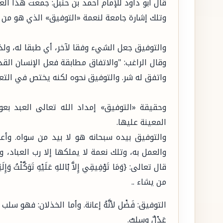
قال أبو داود للإمام أحمد بن حنبل: جمعت هذا العل
وتلك إشارة جامعة لنعمة «التوفيق» الذي هو من أ
والتوفيق جعل الشيء وفقا لآخر، أي طبقا له، ولذلك
وقال الراغب: "والاتفاق مطابقة فعل الإنسان القد
واتفق له شر. والتوفيق نحوه لكنه يختص في التعار
وحقيقة «التوفيق» إمداد الله تعالى العبد بعو
المعينة عليها.
والتوفيق بيده سبحانه هو لا بيد من سواه. وأع
والعمل به، وتلك نعمة لا يملكها إلا رب العباد، و
من يشاء ..
التوفيق: فَضْل لأنَّهُ إعانة. وأما الخذلان: فهو سلب الإ
عَدْلٌ وسلبٌ.