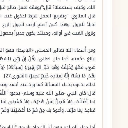
الله، وكيف يستعمله؟ قال:"يوفقه لعمل صالح قبل 
قال المناوي: "وتفريغ المحل شرط لدخول غيث ا
قابلاً للنزول، وهذا كمن أصلح أرضه لقبول الزرع 
ونزول الغيث في أوانه، وحينئذ يكون جديراً بحصول 
ومن أَسماء الله تعالى الحسنى «الباسِط» فهو الذي
ببالغ حكمته، كما قال تعالى: {قُلْ إِنَّ رَبِّي يَبْسُطُ الرِّزْقَ
شَيْءٍ فَهُو
بِقَدَرٍ مَا يَشَاءُ إِنَّهُ بِعِبَادِهِ خَبِيرٌ بَصِيرٌ} [الشورى:27].
لذلك ندعوه بدعاء المسألة كما ورد عند أحمد وصححه الأل
قال: كان النبي -صلى الله عليه وسلم- يدعو: "اللَّهُمَّ لاَ قَ
لِمَا أَضْلَلْتَ، وَلاَ مُضِلَّ لِمَنْ هَدَيْتَ، وَلاَ مُعْطِىَ لِمَا مَ
مُبَاعِدَ لِمَا قَرَّبْتَ، وأعوذ بك مِنْ شَرِّ مَا أَعْطَيْتَنَا وَشَرِّ
أما دعاء العبادة فهو أثر الإيمان باسمه "الباس