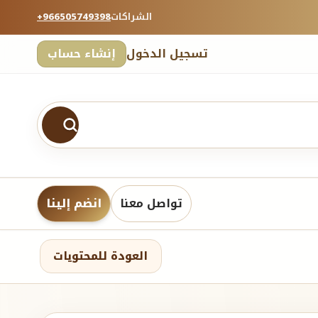
الشراكات
+966505749398
تسجيل الدخول
إنشاء حساب
تواصل معنا
انضم إلينا
العودة للمحتويات