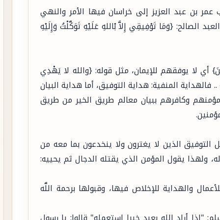
تب عمر بن عبد العزيز إلى خراسان فيها الأمر والنهي
وَمَا تَوْفِيقِي إِلاَّ بْاللهِ عَلَيْهِ تَوَكَّلْتُ وَإِلَيْهِ
قِينَ} أي لا يوفقهم للإيمان، مثل قوله: {والله لا يَهْدِي
فِرِينَ} .. فالهداية المنفية: هداية التوفيق، أما هداية البيان
مؤمنهم وكافرهم ببيان معالم طريق الخير من طريق
ؤمنين.
هل التوفيق الذين لا يغترون ولا ينخدعون بما معه من
ه، ولهذا يقول المؤمن الذي يقتله الدجال ثم يحييه:
لأعمال والهداية للإخلاص فيها، وقبولها برحمة اللَّه
"إذا أراد الله بعبدٍ خيرا استعمله" قالوا: يا رسول