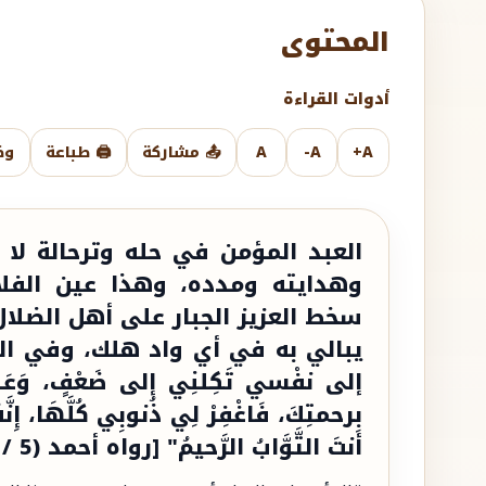
المحتوى
أدوات القراءة
A+
A-
A
📤 مشاركة
🖨️ طباعة
وض
العبد المؤمن في حله وترحالة لا 
وهدايته ومدده، وهذا عين الفلاح 
سخط العزيز الجبار على أهل الضلال
يبالي به في أي واد هلك، وفي الحديث
إلى نفْسي تَكِلنِي إلى ضَعْفٍ، وَعَوْرَةٍ، 
بِرحمتِكَ، فَاغْفِرْ لِي ذُنوبِي كُلَّهَا، إِنَّهُ
أنتَ التَّوَّابُ الرَّحيمُ" [رواه أحمد (5 /191) عن زيد بن ثابت].