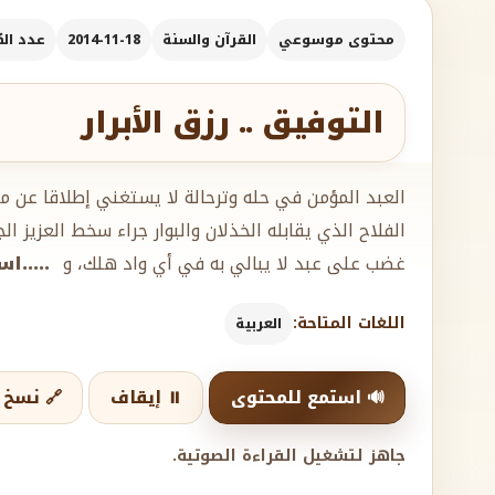
محتوى موسوعي
القرآن والسنة
2014-11-18
عدد الكلم
التوفيق .. رزق الأبرار
العبد المؤمن في حله وترحالة لا يستغني إطلاقا عن م
الفلاح الذي يقابله الخذلان والبوار جراء سخط العزيز ال
غضب على عبد لا يبالي به في أي واد هلك، و
.....ا
اللغات المتاحة:
العربية
🔊 استمع للمحتوى
⏸️ إيقاف
🔗 نسخ ا
جاهز لتشغيل القراءة الصوتية.