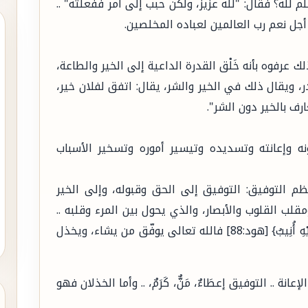
م لله؟ فقال: "لله عزيز، ولكن حبب إلى أمر ففعلته" ..
جل نعم رب العالمين لعباده المخلصين.
 عرفوه بأنه خَلْق القدرة الداعية إلى الخير والطاعة،
ر، ويقال ذلك في الخير والشر، يقال: اتفق لفلان خير،
ف بالخير دون الشر".
نه وإعانته وتسديده وتيسير أموره وتسخير الأسباب
ظم التوفيق: التوفيق إلى الحق وقبوله، وإلى الخير
مقلب القلوب والأبصار، والذي يحول بين المرء وقلبه ..
قال تعالى: {وَمَا تَوْفِيقِي إِلاَّ بْاللهِ عَلَيْهِ تَوَكَّلْتُ وَإِلَيْهِ أُنِيبُ} [هود:88] فالله تعالى يوفّق من يشاء، ويخذل
عانة .. التوفيق إعطَاءٌ، مَنٌّ، كَرَمٌ، .. وأما الخذلان فهو