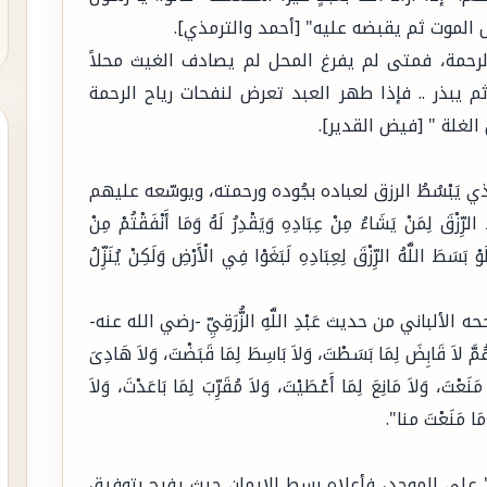
الموت ثم يقبضه عليه" [أحمد والترمذي].
لرحمة، فمتى لم يفرغ المحل لم يصادف الغيث محلاً
ثم يبذر .. فإذا طهر العبد تعرض لنفحات رياح الرحمة
الغلة " [فيض القدير].
 يَبْسُطُ الرزق لعباده بجُوده ورحمته، ويوسّعه عليهم
 لِمَنْ يَشَاءُ مِنْ عِبَادِهِ وَيَقْدِرُ لَهُ وَمَا أَنْفَقْتُمْ مِنْ
َ يُخْلِفُهُ وَهُوَ خَيْرُ الرَّازِقِينَ} [سبأ:39] {وَلَوْ بَسَطَ اللَّهُ الرِّزْقَ لِعِبَادِهِ لَبَغَوْا فِي الْأَرْضِ وَلَكِنْ يُنَزِّلُ
باني من حديث عَبْدِ اللَّهِ الزُّرَقِيِّ -رضي الله عنه-
ابِضَ لِمَا بَسَطْتَ، وَلاَ بَاسِطَ لِمَا قَبَضْتَ، وَلاَ هَادِىَ
نَعْتَ، وَلاَ مَانِعَ لِمَا أَعْطَيْتَ، وَلاَ مُقَرِّبَ لِمَا بَاعَدْتَ، وَلاَ
 مَا مَنَعْتَ منا".
ط" على الموحد، فأعلاه بسط الإيمان حيث يفرح بتوفيق