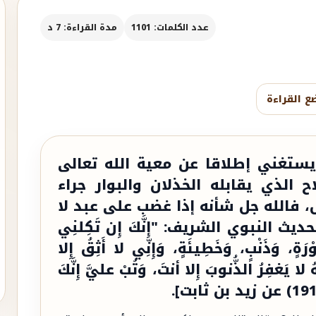
عدد الكلمات: 1101
مدة القراءة: 7 د
ع القراءة
يستغني إطلاقا عن معية الله تعالى
الذي يقابله الخذلان والبوار جراء
، فالله جل شأنه إذا غضب على عبد لا
 النبوي الشريف: "إِنَّكَ إِن تَكِلنِي
وَذَنْبٍ، وَخَطِيئَةٍ، وَإِنِّي لا أَثِقُ إِلا
 لا يَغفِرُ الذُّنوبَ إِلا أنتَ، وَتُبْ عليَّ إِنَّكَ