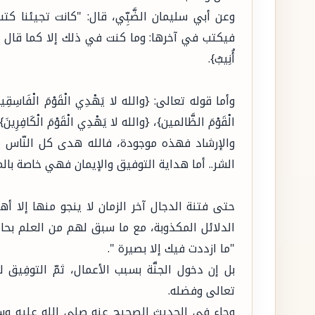
وعن أبي سليمان الضَّبِّي، قال: "كانت تجيئنا ك
فيكتب في آخرها: وما كنت في ذلك إلا كما قال العبد الصالح: {
أُنِيبُ}.
وأما قوله تعالى: {والله لا يَهْدِي الْقَوْمَ الْفَاسِ
الْقَوْمَ الظَّالمين}، {والله لا يَهْدِي الْقَوْمَ الْكَا
والإرشاد فهذه موجودة، فالله هدى كل النّاس 
الشر.. أما هداية التوفيق والإيمان فهي خاصة بالم
حتى فتنة الدجال آخر الزمان لا ينجو منها إلا أ
الدلائل المكذوبة، مع ما سبق لهم من العلم بحال
"ما ازددت فيك إلا بصيرة ".
بل إن دخول الجنَّة بسبب الأعمال، ثمّ التوفِيق ل
تعالى وفضله.
وجاء في الحديث الصحيح عنه صلى الله عليه وسلم: 