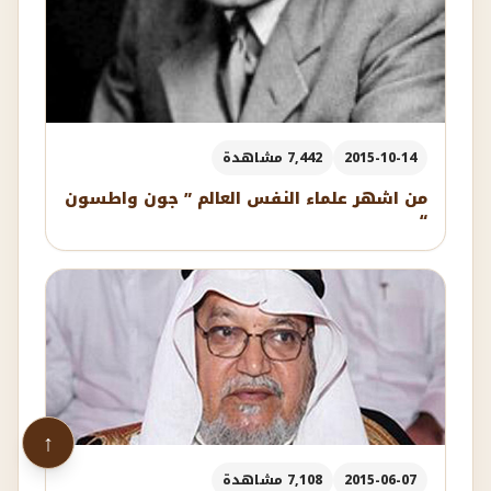
2015-10-14
7,442 مشاهدة
من اشهر علماء النفس العالم ” جون واطسون
“
↑
2015-06-07
7,108 مشاهدة