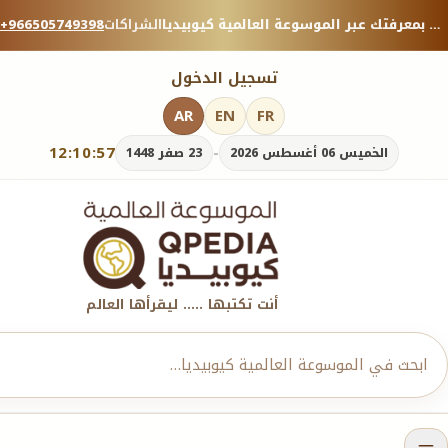
منصة معرفية موثوقة — شارك بمعرفتك عبر الموسوعة العالمية كيوبيديا.
الشراكات
+966505749398
تسجيل الدخول
AR
EN
FR
12:10:59
-
الخميس 06 أغسطس 2026
23 صفر 1448
أنت تكتبها ..... ليقرأها العالم