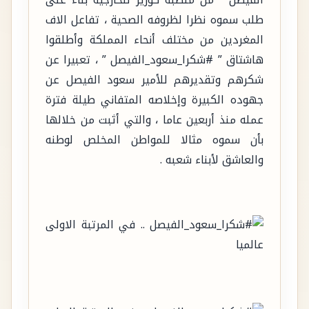
الفيصل ” من منصبه كوزير للخارجية بناءً على
طلب سموه نظرا لظروفه الصحية ، تفاعل الاف
المغردين من مختلف أنحاء المملكة وأطلقوا
هاشتاق ” #شكرا_سعود_الفيصل ” ، تعبيرا عن
شكرهم وتقديرهم للأمير سعود الفيصل عن
جهوده الكبيرة وإخلاصه المتفاني طيلة فترة
عمله منذ أربعين عاما ، والتي أثبت من خلالها
بأن سموه مثالا للمواطن المخلص لوطنه
والعاشق لأبناء شعبه .