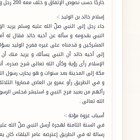
خارجًا حسب نصوص الإتفاق و خلف معه 200 رجل و اتم العمرة و مكث في مكة ثلاثة أيام .
إسلام خالد بن الوليد :-
جاء رجل إلى النبي صلّ الله عليه وسلم يريد الإ
النبي بقدومه و سأله عن أخيه خالد فقال له أ
المشركين و قدمناه على غيره ففرح الوليد بسؤال
إلى أخيه خالد أن النبي يسألك و يريد منك أن
الإسلام رأى رؤية وكأن الله تعالى شرح صدره، أ
مكة إلى المدينة بعد سنوات و هو يحارب رسول ال
و في الطريق رأو عمرو بن العاص فصاروا الثلاثة 
رأئهم من بعيد فرح النبي و استبشر فجلس الرسول
الله تعالى .
أسباب غزوة مؤتة :-
في السنة الثامنة لهجرة أرسل النبي صلّ الله ع
رسالة له في الطريق إعترضه عامر البلقاء كان 