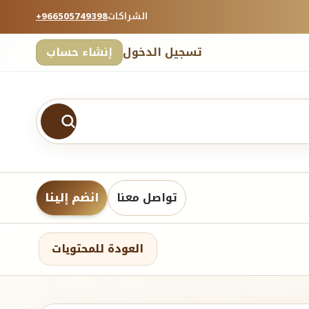
الشراكات
+966505749398
تسجيل الدخول
إنشاء حساب
تواصل معنا
انضم إلينا
العودة للمحتويات