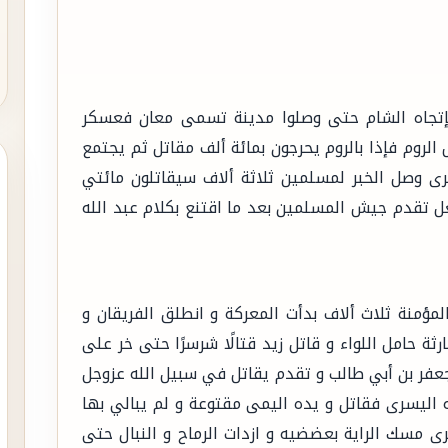
بإتجاه الشام حتى وصلوا مدينة تسمى معان فعسكر
روم فإذا بالروم يحرجون بمائة ألف مقاتل ثم يجتمع
خرى وصل الخبر لمسلمين ثلاثة ألاف سيقاتلون مائتي
 تقدم جيش المسلمين بعد ما اقتنع بكلام عبد الله
لمؤمنة ثلاث ألاف بدأت المعركة و انطلق الفريقان و
ة حامل اللواء و قاتل زيد قتالًا شرسرًا حتى خر على
جعفر بن أبي طالب و تقدم يقاتل في سبيل الله عزوجل
 اليسرى فقاتل و يده اليمى مقتوعة و لم يبالي بها
ى مسك الراية بعضضيه و ازدات الرماح و النبال حتى