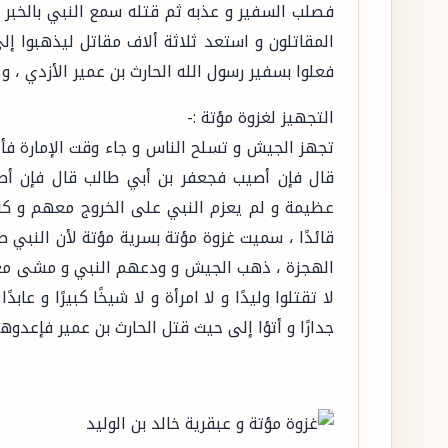
فصلب السفير و عذبه ثم قتله سمع النبي بالخبر 
المقاتلون و استعد ثلاثة ألاف مقاتل ليذهبوا إ
فعلوا بسفير رسول الله الحارث بن عمير الأزدي ، 
التجهيز لغزوة مؤتة :-
تجهز الجيش و تسلح الناس و جاء وقت الإمارة فأمر
قال فإن أصيب فجعفر بن أبي طالب قال فإن أصي
عظيمة و لم يعزم النبي على الخروج معهم و كا
قائدًا ، سميت غزوة مؤتة بسرية مؤتة لأن النبي ص
الهجزة ، ذهب الجيش و ودعهم النبي و مشى معه
لا تقتلوا وليدًا و لا امرأة و لا شيخًا كبيرًا و ع
جدارًا و أتؤا إلى حيث قتل الحارث بن عمير فإعدوه