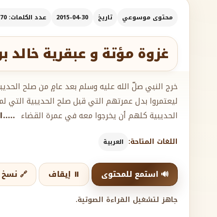
محتوى موسوعي
تاريخ
2015-04-30
عدد الكلمات: 1070
غزوة مؤتة و عبقرية خالد بن
ليعتمروا بدل عمرتهم التي قبل صلح الحديبية التي لم 
الحديبية كلهم أن يخرجوا معه في عمرة القضاء
....
اللغات المتاحة:
العربية
🔊 استمع للمحتوى
⏸️ إيقاف
🔗 نسخ ا
جاهز لتشغيل القراءة الصوتية.