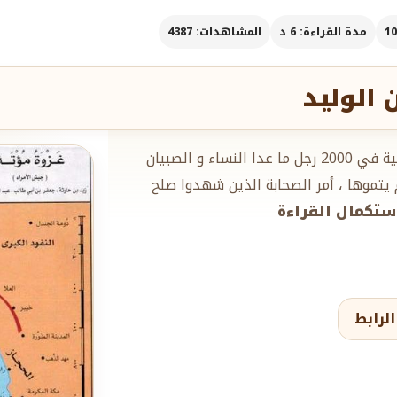
مدة القراءة: 6 د
المشاهدات: 4387
 الوليد
خرج النبي صلّ الله عليه وسلم بعد عامٍ من صلح الحديبية في 2000 رجل ما عدا النساء و الصبيان
يتموها ، أمر الصحابة الذين شهدوا صلح
.استكمال القراءة
لرابط