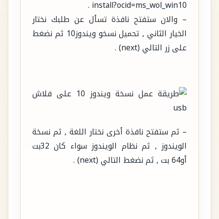
install?ocid=ms_wol_win10 .
– والان ستفتح نافذة تسأل عن طلبك نختار
الخيار الثاني , تحميل نسخو ويندوز10 ثم نضغط
على زر التالي (next) .
– ثم ستفتح نافذة أخرى نختار اللغة , ثم نسخة
الويندوز , ثم نظام الويندوز سواء كان 32بت
أو64 بت , ثم نضغط التالي (next) .