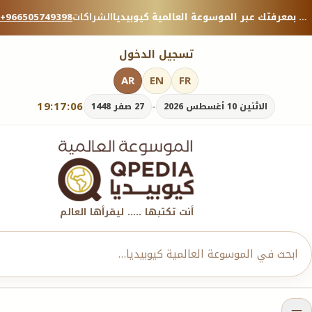
منصة معرفية موثوقة — شارك بمعرفتك عبر الموسوعة العالمية كيوبيديا.
الشراكات
+966505749398
تسجيل الدخول
AR
EN
FR
19:17:07
-
الاثنين 10 أغسطس 2026
27 صفر 1448
أنت تكتبها ..... ليقرأها العالم