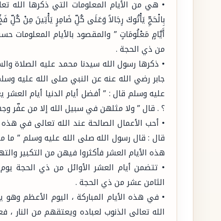
• هي من الأيام المعلومات التي ذكرها الله تعالى ف
بِالْحَجِّ يَأْتُوكَ رِجَالاً وَعَلَى كُلِّ ضَامِرٍ يَأْتِينَ مِنْ كُلِّ
أَيَّامٍ مَعْلُومَاتٍ ” والمقصود بالأيام المعلوما
من ذي الحجة .
• ذكرها رسول الله سيدنا محمد عليه الصلاة والس
جابر رضي الله عنه عن النبي صلى الله عليه وسلم
عليه وسلم قال : ” أفضل أيام الدنيا أيام العشر
؟ . قال ” ولا مثلهن في سبيل الله إلا من عفّر وجهه
• أحب الأعمال الصالحة عند الله تعالى في هذه ا
قال : قال رسول الله صلى الله عليه وسلم ” ما م
هذه الأيام العشر فأكثروا فيهن من التكبير والتهل
• تتضمن أيام العشر الأوائل من ذي الحجة يوم 
الثامن عشر من ذي الحجة .
• في هذه الأيام المباركة ، اليوم الأعظم وهو 
الله تعالى الذنوب لعباده ويعتقهم من النار ، ف