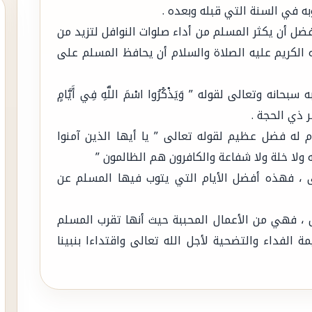
ه في السنة التي قبله وبعده .
يفضل أن يكثر المسلم من أداء صلوات النوافل لتزيد من
لله الكريم عليه الصلاة والسلام أن يحافظ المسلم على
حانه وتعالى لقوله ” وَيَذْكُرُوا اسْمَ اللَّهِ فِي أَيَّامٍ
شر ذي الحجة .
م له فضل عظيم لقوله تعالى ” يا أيها الذين آمنوا
ه ولا خلة ولا شفاعة والكافرون هم الظالمون ”
لى ، فهذه أفضل الأيام التي يتوب فيها المسلم عن
ق ، فهي من الأعمال المحببة حيث أنها تقرب المسلم
 الفداء والتضحية لأجل الله تعالى واقتداءا بنبينا