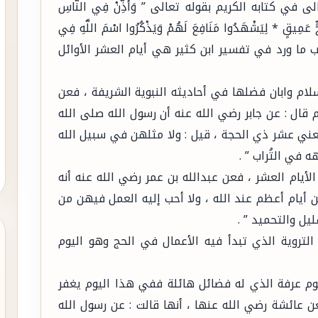
ي كتابه الكريم بقوله تعالى ” وَأَذِّنْ فِي النَّاسِ
 فَجٍّ عَمِيقٍ * لِيَشْهَدُوا مَنَافِعَ لَهُمْ وَيَذْكُرُوا اسْمَ اللَّهِ فِي
ت حسب ما ورد في تفسير ابن كثير هي أيام العشر الأوائل
لام وابان فضلها في أحاديثه النبوية الشريفة ، فعن
 قال : عن جابر رضي الله عنه أن رسول الله صلى الله
 يعني عشر ذي الحجة ، قيل : ولا مثلهن في سبيل الله
 في التُراب ” .
لأيام العشر ، فعن عبدالله بن عمر رضي الله عنه أنه
ن أيام أعظم عند الله ، ولا أحب إليه العمل فيهن من
يل والتحميد ” .
التروية الذي تبدأ فيه الأعمال في الحج وهو اليوم
يوم عرفة الذي له فضائل هائلة ففي هذا اليوم يغفر
عن عائشة رضي الله عنها ، أنها قالت : عن رسول الله