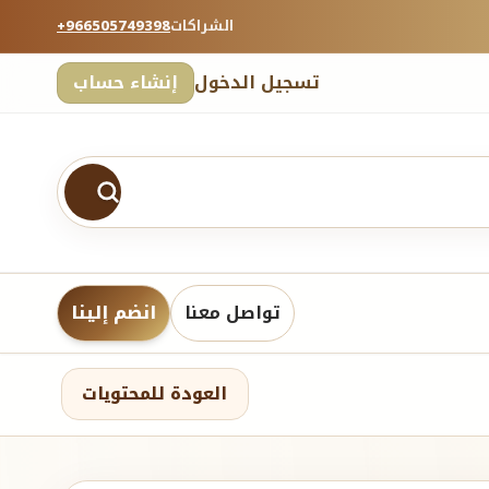
الشراكات
+966505749398
تسجيل الدخول
إنشاء حساب
تواصل معنا
انضم إلينا
العودة للمحتويات