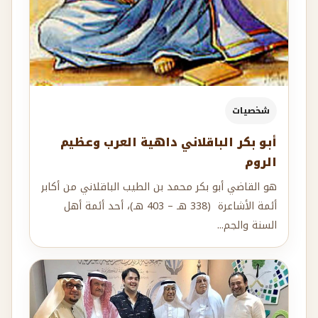
شخصيات
أبو بكر الباقلاني داهية العرب وعظيم
الروم
هو القاضي أبو بكر محمد بن الطيب الباقلاني من أكابر
أئمة الأشاعرة (338 هـ – 403 هـ)، أحد أئمة أهل
السنة والجم...