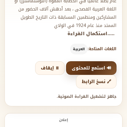
عام بطلا عالميا في الخطابة المفوه (التوستماسترز) أو
اللغة العربية الفصحى ، بعد أدهش آلاف الحضور من
المشاركين ومنظمين المسابقة ذات التاريخ الطويل
الممتد منذ عام 1924 في الولاي
.....استكمال القراءة
اللغات المتاحة:
العربية
🔊 استمع للمحتوى
⏸️ إيقاف
🔗 نسخ الرابط
جاهز لتشغيل القراءة الصوتية.
إعلان