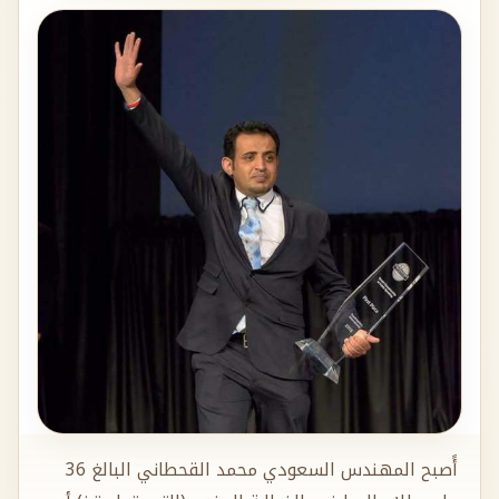
أًصبح المهندس السعودي محمد القحطاني البالغ 36