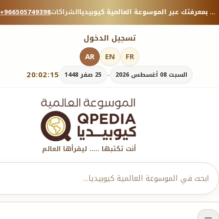
منصة معرفية موثوقة — شارك بمعرفتك عبر الموسوعة العالمية كيوبيديا.
الشراكات
+966505749398
تسجيل الدخول
AR
EN
FR
20:02:17
-
السبت 08 أغسطس 2026
25 صفر 1448
أنت تكتبها ..... ليقرأها العالم