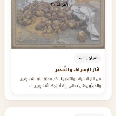
القرآن والسنة
آثارُ الإسرافِ والتَّبذيرِ
من اثار الاسراف والتبذير:1- َدَمُ محبَّةِ اللهِ للمُسرِفين
والمُبَذِّرين:قال تعالى: إِنَّهُ لَا يُحِبُّ الْمُسْرِفِين ا...