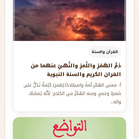
القرآن والسنة
ذمُّ الهَمْزِ واللَّمزِ والنَّهيُ عنهما من
القران الكريم والسنة النبوية
أ- معنى الهَمْزِ لُغةً واصطِلاحًا:(همز) كَلِمةٌ تَدُلُّ على
ضَغطٍ وعَصرٍ، ومنه الهَمْزُ في الكلامِ؛ لأنَّه يُضغَطُ،
واله...