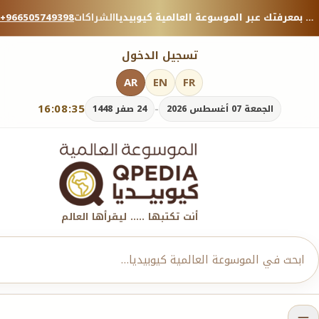
منصة معرفية موثوقة — شارك بمعرفتك عبر الموسوعة العالمية كيوبيديا.
الشراكات
+966505749398
تسجيل الدخول
AR
EN
FR
16:08:37
-
الجمعة 07 أغسطس 2026
24 صفر 1448
أنت تكتبها ..... ليقرأها العالم