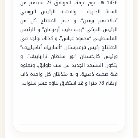
1436 هـ، يوم عرفة، الموافق 23 سبتمبر من
السنة الجارية ؛ وافتتحه الرئيس الروسي
“فلاديمير بوتين”، و حضر الافتتاح كل من
الرئيس التركي “رجب طيب أردوغان” و الرئيس
الفلسطيني “محمود عباس”، و كذلك تواجد في
الافتتاح رئيس قرغيزستان “ألمازبيك أتامباييف”
ورئيس كازخستان “نور سلطان نزارباييف”. و
يتكون المسجد الجديد من ست طوابق، وتعلوه
قبة ضخمة ذهبية، و به مئذنتان كل واحدة ذات
ارتفاع 78 مترا و قد استغرق بناؤه عشر سنوات.