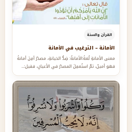
القرآن والسنة
الأمانة – الترغيب في الأمانة
معنى الأمانةِ لُغةً:الأمانةُ: ضِدُّ الخيانةِ، مصدَرُ أمِنَ أمانةً
فهو أمينٌ، ثمَّ استُعمِلَ المصدَرُ في الأعيانِ، فقيل:...