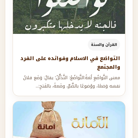
القرآن والسنة
التواضع في الاسلام وفوائده على الفرد
والمجتمع
معنى التَّواضُعِ لُغةً:التَّواضُعُ: التَّذَلُّلُ؛ يقالُ: وَضَع فلانٌ
نفسَه وَضعًا، ووُضوعًا بالضَّمِّ، وضَعةً، بالفَتحِ:...