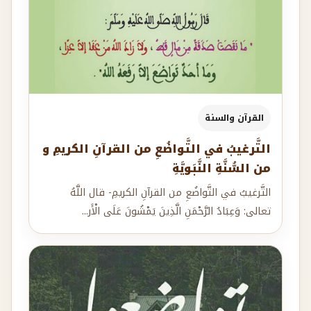
القرآن والسنة
التَّرغيبُ في التَّواضُعِ من القرآنِ الكريمِ و
من السُّنَّةِ النَّبَويَّةِ
التَّرغيبُ في التَّواضُعِ من القرآنِ الكريمِ- قال اللَّهُ
تعالى: وَعِبَادُ الرَّحْمَنِ الَّذِينَ يَمْشُونَ عَلَى الْأَر...