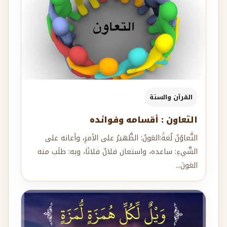
القرآن والسنة
التعاون : أقسامه وفوائده
التَّعاوُنُ لُغةً:العَونُ: الظَّهيرُ على الأمرِ، وأعانه على
الشَّيءِ: ساعده، واستعان فلانٌ فلانًا، وبه: طلَب منه
العَونَ...