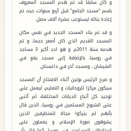
و كان سابقا قد تم هدم المسجد المعروف
باسم “مسجد الجامع” قبل أربع سنوات، حيث تم
إعادة بنائه ليستوعب عشرة آلاف مصل.
و قد تم بناء المسجد الجديد في نفس مكان
المسجد القديم الذي كان أصعر حجما، و تم
هدمه سنة 2011م. و هو احد أكبر 3 مساجد
في روسيا، بالإضافة إلى مسجد يقع في
الشيشان ، ومسجد آخر في داغستان.
و صرح الرئيس بوتين أثناء الافتتاح أن المسجد
سيكون مركزا للروحانيات و التعليم، ليعمل على
توحيد كل أتباع الديانات المختلفة، ثم أثنى
على الشيوخ المسلمين في روسيا، الذين قال
بأنهم لم يتركوا مجالا للمتطرفين الذين
يشوهون صورة الإسلام، و يعملون على
استقطاب المسلمين في روسيا. كما قال بأن