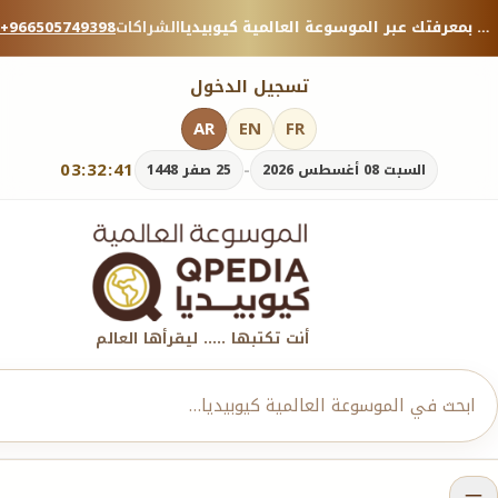
منصة معرفية موثوقة — شارك بمعرفتك عبر الموسوعة العالمية كيوبيديا.
الشراكات
+966505749398
تسجيل الدخول
AR
EN
FR
03:32:43
-
السبت 08 أغسطس 2026
25 صفر 1448
أنت تكتبها ..... ليقرأها العالم