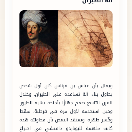
آلة الطيران
ويقال بأن عباس بن فرناس كان أول شخص
يحاول بناء آلة تساعده على الطيران. وخلال
القرن التاسع صمم جهازًا بأجنحة يشبه الطيور.
وحين استخدمه لأول مرة في قرطبة، سقط
وكُسر ظهره. ويعتقد البعض بأن محاولته هذه
كانت ملهمة لليوناردو دافنشي في اختراع