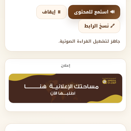
🔊 استمع للمحتوى
⏸️ إيقاف
🔗 نسخ الرابط
جاهز لتشغيل القراءة الصوتية.
إعلان