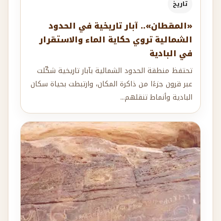
تاريخ
«المقطان».. آبار تاريخية في الحدود
الشمالية تروي حكاية الماء والاستقرار
في البادية
تحتفظ منطقة الحدود الشمالية بآبار تاريخية شكّلت
عبر قرون جزءًا من ذاكرة المكان، وارتبطت بحياة سكان
البادية وأنماط تنقلهم...