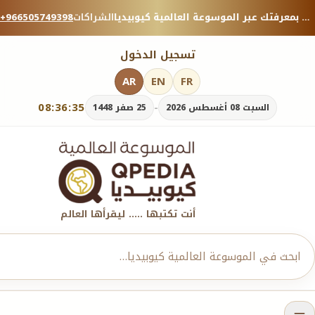
منصة معرفية موثوقة — شارك بمعرفتك عبر الموسوعة العالمية كيوبيديا.
الشراكات
+966505749398
تسجيل الدخول
AR
EN
FR
08:36:37
-
السبت 08 أغسطس 2026
25 صفر 1448
أنت تكتبها ..... ليقرأها العالم