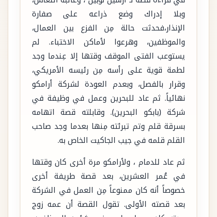
وبلا إدراك وضع ذراعه على صفارة
الإنذار،فحدثت حالة مِن الفزع بين العمال،
والموظفين، وهرعوا لأماكن الاختباء. لم
يستوعب الفتى الموقف وقتها إلا عِندما وجد
لطمة قوية على رأسه مِن رئيسه الأمريكي،
وقرار بالفصل، وبعدم العودة لشركة أرامكو
نهائياً. ثم عاد للبحرين وعمل في وظيفة في
شركة (بابكو البحرين). وقابلته قصة اتهامه
بسرقة قلم وتم تبرئته مِنها بعدما وجد صاحب
القلم قلمه في جيب الجاكيت الخاص به.
ثم عاد للدمام ، ولأرامكو مرة أخرى كان وقتها
في عُمر العشرين، بعد قصة طريفة أخرى
خصوصاً أنه كان ممنوعاً مِن العمل في الشركة
بعد قصته الأولى. تقول القصة أن عمه زوج