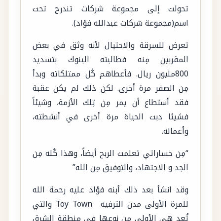
تحولت إلى مجموعة شركات تندرج تحت
اسم(مجموعة شركات عبدالله فؤاد).
تعرض للسرقة والاحتيال لأنه وثق في بعض
المقربين مِنه فطالبته البنوك بتسديد
800مليون ريال. فأعطاهم كُل ممتلكاته وبدأ
مِن الصفر مرة أخرى. لكن ذلك لم يكن عقبة
فقد أستطاع أن يمر مِن تِلك الأزمة، وشيئاً
فشيئا دبت الحياة مرة أخرى في أنشطته،
وأعماله.
“مِن خساراتي تعلمت الربح أيضاً، وهذا كُله مِن
الجد و الاجتهاد، والتوفيق مِن الله”
وقد انشأ بعد ذلك أبنه فؤاد عليه رحمة الله
للمرة الأولى مدن الترفيه Toy Town والتي
تُعد هي الأولى مِن نوعها في منطقة الشرق