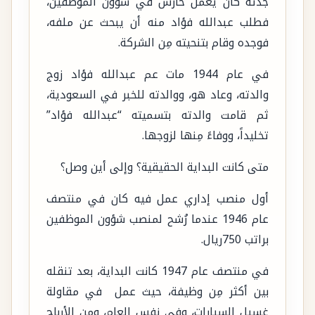
جدته كان يعمل حارس في شؤون الموظفين،
فطلب عبدالله فؤاد منه أن يبحث عن ملفه،
فوجده وقام بتنحيته مِن الشركة.
في عام 1944 مات عم عبدالله فؤاد زوج
والدته، وعاد هو، ووالدته للخبر في السعودية،
ثم قامت والدته بتسميته “عبدالله فؤاد”
تخليداً، ووفاءً مِنها لزوجها.
متى كانت البداية الحقيقية؟ وإلى أين وصل؟
أول منصب إداري عمل فيه كان في منتصف
عام 1946 عندما رُشح لمنصب شؤون الموظفين
براتب 750ريال.
في منتصف عام 1947 كانت البداية، بعد تنقله
بين أكثر مِن وظيفة، حيث عمل في مقاولة
غسيل السيارات، وفي نفس العام، ومِن الأرباح