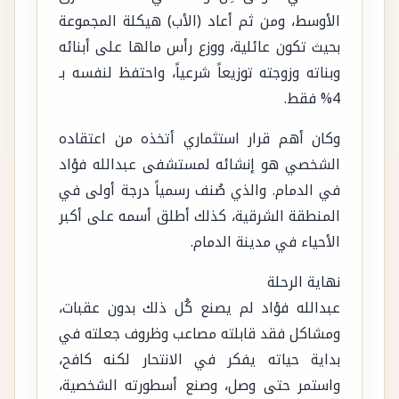
الأوسط، ومن ثم أعاد (الأب) هيكلة المجموعة
بحيث تكون عائلية، ووزع رأس مالها على أبنائه
وبناته وزوجته توزيعاً شرعياً، واحتفظ لنفسه بـ
4% فقط.
وكان أهم قرار استثماري أتخذه من اعتقاده
الشخصي هو إنشائه لمستشفى عبدالله فؤاد
في الدمام. والذي صُنف رسمياً درجة أولى في
المنطقة الشرقية، كذلك أطلق أسمه على أكبر
الأحياء في مدينة الدمام.
نهاية الرحلة
عبدالله فؤاد لم يصنع كُل ذلك بدون عقبات،
ومشاكل فقد قابلته مصاعب وظروف جعلته في
بداية حياته يفكر في الانتحار لكنه كافح،
واستمر حتى وصل، وصنع أسطورته الشخصية،