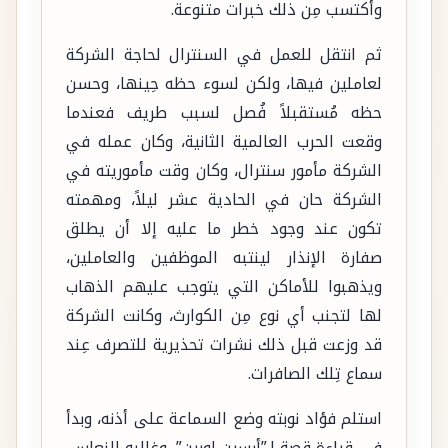
وأكتسب مِن ذلك خبرات متنوعة.
ثم انتقل للعمل في السنترال لحاجة الشركة
لعاملين فيها، ولكن لسوء حظه حِينها، وحسن
حظه مُستقبلاً فُصل لسبب طريف فعندما
وقعت الحرب العالمية الثانية، وكان عمله في
الشركة مأمور سنترال، وكان وقت مأموريته في
الشركة حان في الحادية عشر ليلاً، ومهمته
تكون عند وجود خطر ما عليه إلا أن يطلق
صفارة الإنذار لينتبه الموظفين والعاملين،
ويذهبوا للأماكن التي يتوجب عليهم الذهاب
لها لتجنب أي نوع مِن الكوارث، وكانت الشركة
قد وزعت قبل ذلك نشرات تحذيرية للتصرف عِند
سماع تِلك الصافرات.
استلم فؤاد نوبته وضع السماعة على أذنه، وبدأ
في قراءة قصة لـ”أرسين لوبين”، وغالبه النعاس،