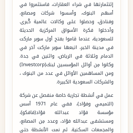
إثتثمارتها في شراء العقارات، فاستثمروا في
أسهم البنوك، وأسسوا شركات ومصانع،
وفنادق، وحصلوا على وكالات عالمية كُبرى.
وأدخلوا فكرة الأسواق المركزية الحديثة
للسعودية، عندما قاموا بفتح أول سوبر ماركت
في مدينة الخبر، اتبعها سوبر ماركت آخر في
الدمام وثلاثة في الرياض، واثنين في جدة.
وكانوا مِن أوائل المؤسسين لبنك(Investcorp)
ومن المساهمين الأوائل في عدد من البنوك ،
والشركات السعودية الكبيرة.
عمل في أنشطة تجارية خاصة منفصل عن شركة
(التميمي وفؤاد)، ففي عام 1971 أسس
مؤسسة فؤاد عبدالله فؤاد(فافكو)،
ومستشفى عبدالله فؤاد، وعدد مِن المصانع،
والمجمعات السكنية. ثم نمت الأنشطة حتى