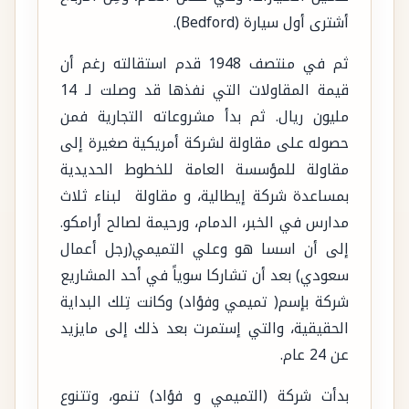
أشترى أول سيارة (Bedford).
ثم في منتصف 1948 قدم استقالته رغم أن
قيمة المقاولات التي نفذها قد وصلت لـ 14
مليون ريال. ثم بدأ مشروعاته التجارية فمن
حصوله على مقاولة لشركة أمريكية صغيرة إلى
مقاولة للمؤسسة العامة للخطوط الحديدية
بمساعدة شركة إيطالية، و مقاولة لبناء ثلاث
مدارس في الخبر، الدمام، ورحيمة لصالح أرامكو.
إلى أن اسسا هو وعلي التميمي(رجل أعمال
سعودي) بعد أن تشاركا سوياً في أحد المشاريع
شركة بإسم( تميمي وفؤاد) وكانت تِلك البداية
الحقيقية، والتي إستمرت بعد ذلك إلى مايزيد
عن 24 عام.
بدأت شركة (التميمي و فؤاد) تنمو، وتتنوع