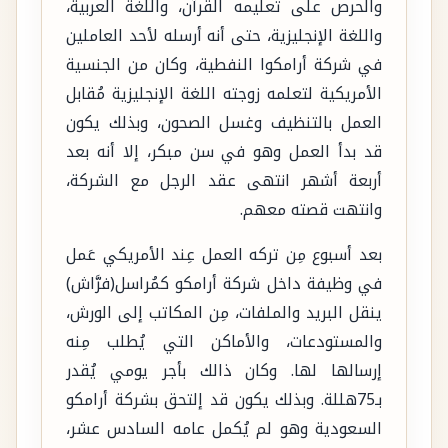
والحرص على تعليمه القرآن، واللغة العربية،
واللغة الإنجليزية، حتى أنه أرسله لأحد العاملين
في شركة أرامكوا النفطية، وكان من الجنسية
الأمريكية لتعلمه زوجته اللغة الإنجليزية مُقابل
العمل بالتنظيف وغسل الصحون، وبذلك يكون
قد بدأ العمل وهو في سن مبكر، إلا أنه بعد
أربعة أشهر انتهى عقد الرجل مع الشركة،
وانتهت قصته معهم.
بعد أسبوع مِن تركه العمل عِند الأمريكي عَمل
في وظيفة داخل شركة أرامكو كمُراسل(فرَّاش)
ينقل البريد والملفات، مِن المكاتب إلى الورش،
والمستودعات، والأماكن التي يُطلب مِنه
إرسالها لها. وكان ذالك بأجر يومي يُقدر
بـ75هللة. وبذلك يكون قد إلتحق بشركة أرامكو
السعودية وهو لم يُكمل عامه السادس عشر،