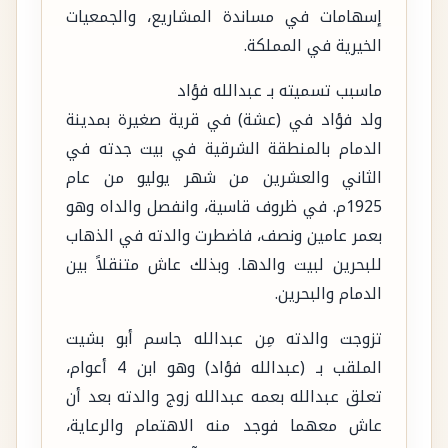
إسهامات في مساندة المشاريع، والجمعيات
الخيرية في المملكة.
ماسبب تسميته بـ عبدالله فؤاد
ولد فؤاد في (عشة) في قرية صغيرة بمدينة
الدمام بالمنطقة الشرقية في بيت جدته في
الثاني والعشرين من شهر يوليو من عام
1925م. في ظروف قاسية، وانفصل والداه وهو
بعمر عامين ونصف، فاضطرت والدته في الذهاب
للبحرين لبيت والدها. وبذلك عاش متنقلاً بين
الدمام والبحرين.
تزوجت والدته مِن عبدالله جاسم أبو بشيت
الملقب بـ (عبدالله فؤاد) وهو ابن 4 أعوام،
تعلق عبدالله بعمه عبدالله زوج والدته بعد أن
عاش معهما فوجد منه الاهتمام والرعاية،