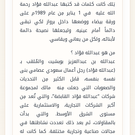
تِلك كانت كلمات قد كتبها عبدالله فؤاد رحمة
الله عليه في 1 يناير مِن عام 1989م على
ورقة بيضاء ووضعها داخل برواز لكي تبقى
دائماً أمام عينيه. وليجعلها نصيحة دائمة
لأبنائه، ولكل من يعاني ويقاسي.
من هو عبدالله فؤاد ؟
عبدالله بن عبدالعزيز بوبشيت والمُلقب بـ
(عبدالله فؤاد) رجل أعمال سعودي عصامي بنى
نفسه بنفسه، قابل الكثير مِن التحديات
والصعوبات التي جعلت مِنه مالك لمجموعة
شركات “عبدالله فؤاد القابضة”، والتي تُعد مِن
أكبر الشركات التجارية، والاستثمارية على
مستوى الشرق الأوسط. والتي بدأت
بالمقاولات، ثم بعد ذلك تعددت نشاطتها في
مجالات صناعية وتجارية مختلفة. كما كانت له