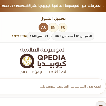
منصة معرفية موثوقة — شارك بمعرفتك عبر الموسوعة العالمية كيوبيديا.
الشراكات
+966505749398
تسجيل الدخول
AR
EN
FR
19:28:38
-
الخميس 06 أغسطس 2026
23 صفر 1448
أنت تكتبها ..... ليقرأها العالم