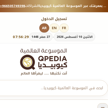
منصة معرفية موثوقة — شارك بمعرفتك عبر الموسوعة العالمية كيوبيديا.
الشراكات
+966505749398
تسجيل الدخول
AR
EN
FR
07:56:30
-
الاثنين 10 أغسطس 2026
27 صفر 1448
أنت تكتبها ..... ليقرأها العالم