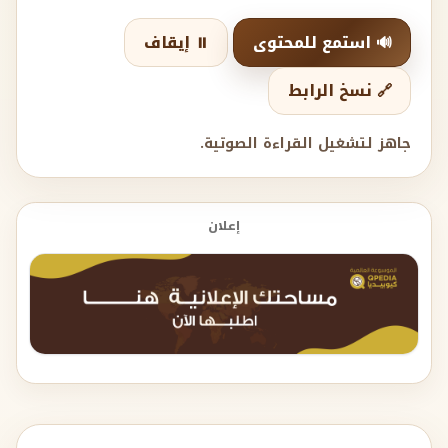
🔊 استمع للمحتوى
⏸️ إيقاف
🔗 نسخ الرابط
جاهز لتشغيل القراءة الصوتية.
إعلان