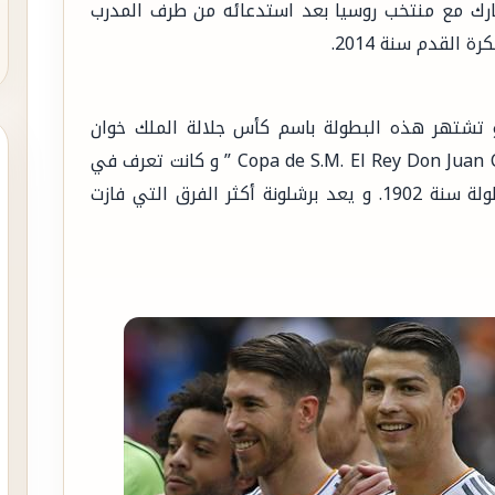
إعارته لاشبيلية سنة 2013, كما شارك مع منتخب روسيا بعد استدعائه من طرف المدرب
القدم سنة 2014.
 تشتهر هذه البطولة باسم كأس جلالة الملك خوان
كارلوس في إشارة الملك الحالي لإسبانيا ” Copa de S.M. El Rey Don Juan Carlos ” و كانت تعرف في
البداية باسم كأس اسبانيا. تم تأسيس هذه البطولة سنة 1902. و يعد برشلونة أكثر الفرق التي فازت