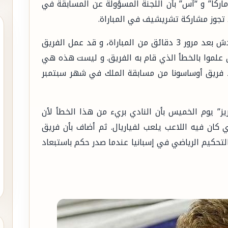
“ماركا” و “آس” بأن اللجنة المسؤولة عن المسابقة في
تجوز مشاركة تشريشيف في المباراة.
و يذكر بأن تشريشيف افتتح مباراة الريال ضد قادش بعد مرور 3 دقائق من المباراة، و قد عمل الفريق
ن علموا بالخطأ الذي قام به الفريق. و ليست هذه هي
اد فريق أوساسونا من مسابقة الملك في شهر سبتمبر
يز” يوم الخميس بأن النادي بريء من هذا الخطأ لأن
 كان فيه اللاعب يلعب لفياريال. ثم أضاف بأن فريق
لتحكيم الرياضي في إسبانيا عندما صدر حكم باستبعاد