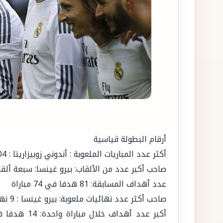
أرقام البطولة قياسية
أكثر عدد المباريات الملعوبة : أندوني زوبيزاريتا : 104 مباراة
صاحب أكبر عدد من الألقاب: بيرو غينسا: سبعة أ
عدد أهداف المسابقة: 81 هدفا في 74 مباراة
صاحب أكثر عدد نهائيات ملعوبة: بيرو غينسا : 9 نهائيات في 19 موسما