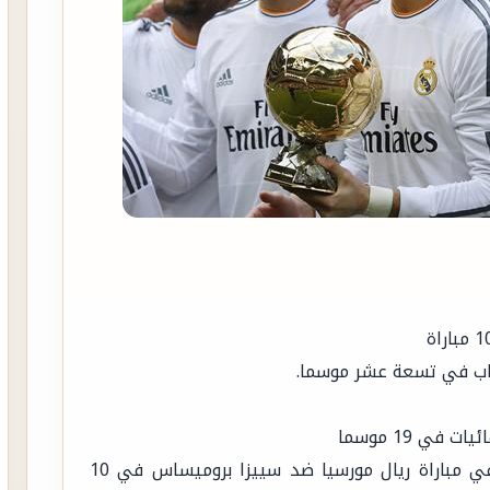
لقاب في تسعة عشر موسما.
أكبر عدد أهداف خلال مباراة واحدة: 14 هدفا في مباراة ريال مورسيا ضد سييزا بروميساس في 10