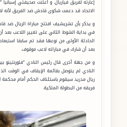
إعارته لفريق فياريال. و أعلنت صحيفتي إسبانيا 
الاتحاد قد دعمت شكوى قادش ضد الفريق لأنه لا 
في بداية الشوط الثاني على تغيير اللاعب بعد أ
الحادثة الأولى من نوعها فقد تم سابقا استبع
بعد أن شارك في مباراته لاعب موقوف.
و من جهة أخرى قال رئيس النادي “فلورنتينو بير
النادي لم يتوصل بقائمة الإيقاف في الوقت الذي
ريال مدريد سيقوم باستئناف الحكم أمام محكمة ا
فريقه من البطولة الملكية.