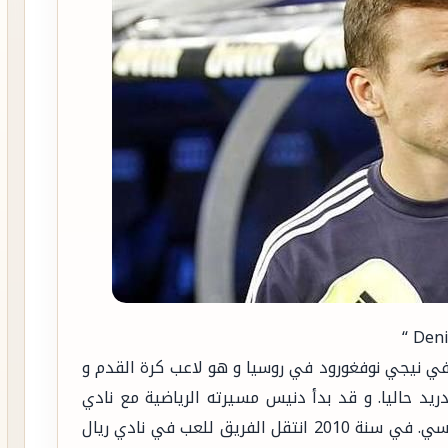
د اللاعب دنيس في 26 ديسمبر من سنة 1990 في نيجي نوفغورود في روسيا و هو لاعب كرة القدم و
ريد حاليا. و قد بدأ دنيس مسيرته الرياضية مع نادي
سبورتينغ خيخون و انتقل بعدها إلى بورغوس إف سي. في سنة 2010 انتقل الفريق للعب في نادي ريال