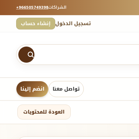
الشراكات
+966505749398
تسجيل الدخول
إنشاء حساب
تواصل معنا
انضم إلينا
العودة للمحتويات